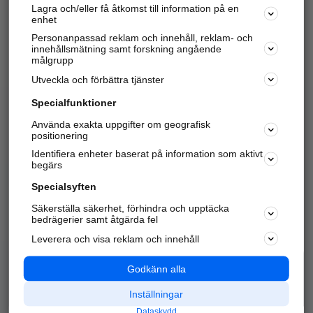
Lagra och/eller få åtkomst till information på en
Sök företag, personer och platser.
enhet
Personanpassad reklam och innehåll, reklam- och
Hitta telefonnummer, adresser, företagsinfo mm.
innehållsmätning samt forskning angående
målgrupp
Utveckla och förbättra tjänster
Marknadsför företaget
på hitta.se
Specialfunktioner
Använda exakta uppgifter om geografisk
Kom igång och annonsera mot
positionering
nya kunder och
Identifiera enheter baserat på information som aktivt
samarbetspartners nära dig.
begärs
Läs mer här
Specialsyften
Säkerställa säkerhet, förhindra och upptäcka
Alla kategorier
Populära sökningar
bedrägerier samt åtgärda fel
Leverera och visa reklam och innehåll
API & Kartor
Annonsera
Logga in
Integritet
Godkänn alla
Om oss
Nödnummer
Inställningar
Dataskydd