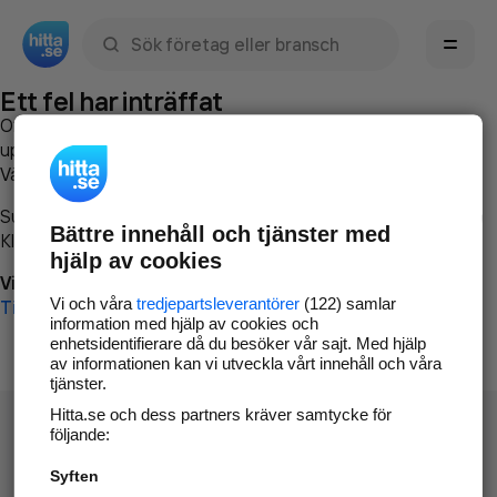
Sök namn, gata, ort, telefon, företag, sökord
Ett fel har inträffat
Om du vill kan du
kontakta hitta.se
och beskriva hur felet
uppstod så att vi lättare och snabbare kan avhjälpa det.
Vänligen försök med följande:
Surfa till
www.hitta.se
Bättre innehåll och tjänster med
Klicka på
Tillbaka-knappen
i webbläsaren och försök igen
hjälp av cookies
Vi beklagar besväret!
Vi och våra
tredjepartsleverantörer
(122) samlar
Till startsidan
information med hjälp av cookies och
enhetsidentifierare då du besöker vår sajt. Med hjälp
av informationen kan vi utveckla vårt innehåll och våra
tjänster.
Hitta.se och dess partners kräver samtycke för
följande:
Syften
Hitta.se - Gratis nummerupplysning.