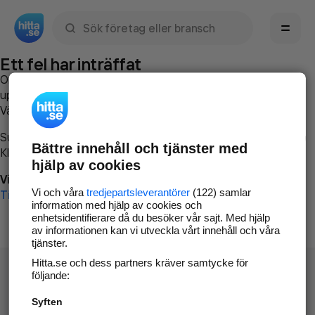
Sök namn, gata, ort, telefon, företag, sökord
Ett fel har inträffat
Om du vill kan du
kontakta hitta.se
och beskriva hur felet
uppstod så att vi lättare och snabbare kan avhjälpa det.
Vänligen försök med följande:
Surfa till
www.hitta.se
Bättre innehåll och tjänster med
Klicka på
Tillbaka-knappen
i webbläsaren och försök igen
hjälp av cookies
Vi beklagar besväret!
Vi och våra
tredjepartsleverantörer
(122) samlar
Till startsidan
information med hjälp av cookies och
enhetsidentifierare då du besöker vår sajt. Med hjälp
av informationen kan vi utveckla vårt innehåll och våra
tjänster.
Hitta.se och dess partners kräver samtycke för
följande:
Syften
Hitta.se - Gratis nummerupplysning.