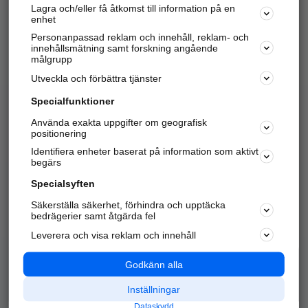
Lagra och/eller få åtkomst till information på en
Sök företag, personer och platser.
enhet
Personanpassad reklam och innehåll, reklam- och
Hitta telefonnummer, adresser, företagsinfo mm.
innehållsmätning samt forskning angående
målgrupp
Utveckla och förbättra tjänster
Marknadsför företaget
på hitta.se
Specialfunktioner
Använda exakta uppgifter om geografisk
Kom igång och annonsera mot
positionering
nya kunder och
Identifiera enheter baserat på information som aktivt
samarbetspartners nära dig.
begärs
Läs mer här
Specialsyften
Säkerställa säkerhet, förhindra och upptäcka
Alla kategorier
Populära sökningar
bedrägerier samt åtgärda fel
Leverera och visa reklam och innehåll
API & Kartor
Annonsera
Logga in
Integritet
Godkänn alla
Om oss
Nödnummer
Inställningar
Dataskydd