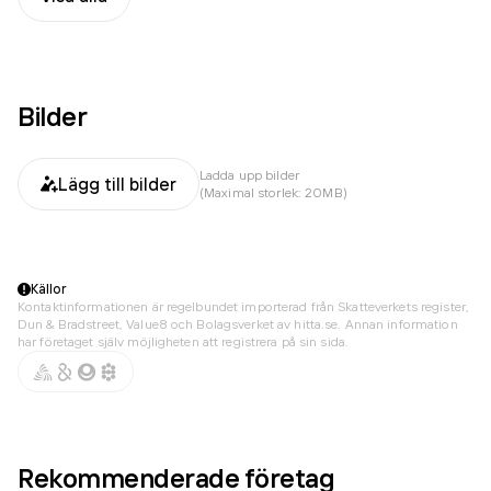
Bilder
Ladda upp bilder
Lägg till bilder
(Maximal storlek: 20MB)
Källor
Kontaktinformationen är regelbundet importerad från Skatteverkets register,
Dun & Bradstreet, Value8 och Bolagsverket av hitta.se. Annan information
har företaget själv möjligheten att registrera på sin sida.
Rekommenderade företag