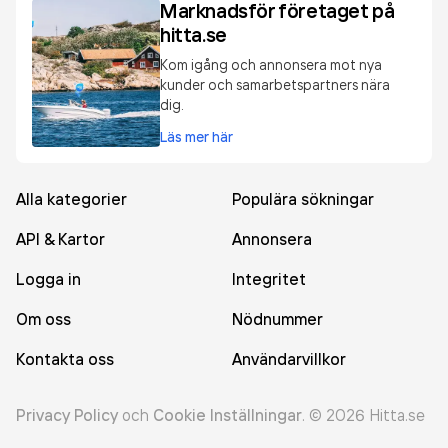
Marknadsför företaget på
hitta.se
Kom igång och annonsera mot nya
kunder och samarbetspartners nära
dig.
Läs mer här
Alla kategorier
Populära sökningar
API & Kartor
Annonsera
Logga in
Integritet
Om oss
Nödnummer
Kontakta oss
Användarvillkor
Privacy Policy
och
Cookie Inställningar
.
©
2026
Hitta.se