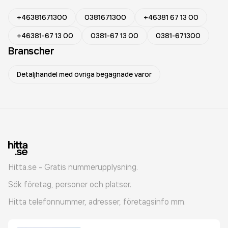
+46381671300
0381671300
+46381 67 13 00
+46381-67 13 00
0381-67 13 00
0381-671300
Branscher
Detaljhandel med övriga begagnade varor
Hitta.se - Gratis nummerupplysning.
Sök företag, personer och platser.
Hitta telefonnummer, adresser, företagsinfo mm.