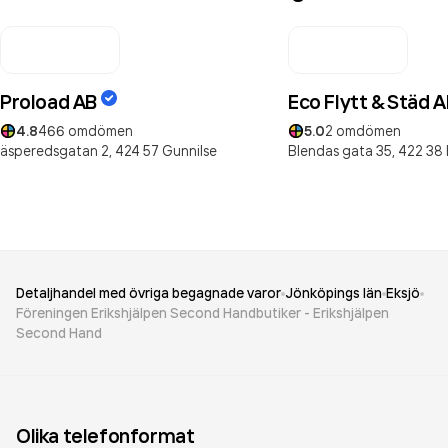
Proload AB
Eco Flytt & Städ 
4.8
466
omdömen
5.0
2
omdömen
äsperedsgatan 2,
424 57
Gunnilse
Blendas gata 35,
422 38
Detaljhandel med övriga begagnade varor
Jönköpings län
Eksjö
Föreningen Erikshjälpen Second Handbutiker - Erikshjälpen
Second Hand
Olika telefonformat