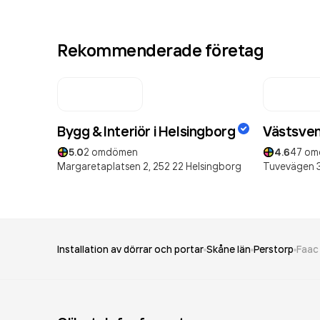
Rekommenderade företag
Bygg & Interiör i Helsingborg
Västsven
5.0
2
omdömen
4.6
47
om
Margaretaplatsen 2,
252 22
Helsingborg
Tuvevägen 3
Installation av dörrar och portar
Skåne län
Perstorp
Faac