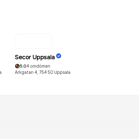
Secor Uppsala
5.0
4
omdömen
a
Arkgatan 4,
754 50
Uppsala