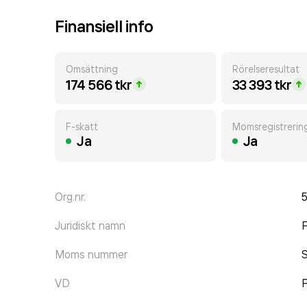
Finansiell info
Omsättning
Rörelseresultat
174 566 tkr
33 393 tkr
F-skatt
Momsregistrerin
Ja
Ja
Org.nr.
Juridiskt namn
F
Moms nummer
VD
P