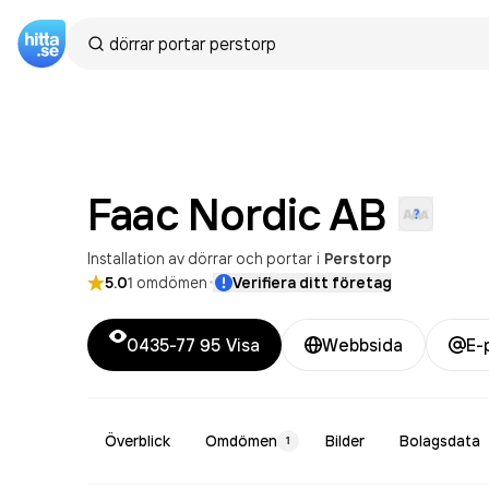
Faac Nordic
AB
Installation av dörrar och portar
i
Perstorp
·
5.0
1
omdömen
Verifiera ditt företag
0435-77 95
Visa
Webbsida
E-
Överblick
Omdömen
Bilder
Bolagsdata
1