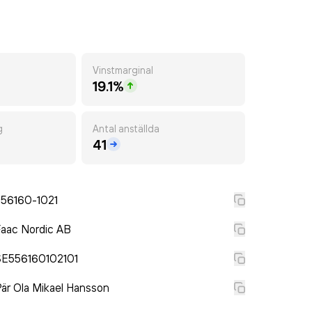
Vinstmarginal
19.1%
g
Antal anställda
41
556160-1021
aac Nordic AB
SE556160102101
är Ola Mikael Hansson