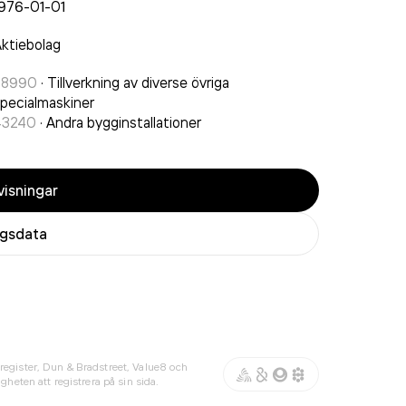
976-01-01
ktiebolag
28990
·
Tillverkning av diverse övriga
pecialmaskiner
43240
·
Andra bygginstallationer
isningar
agsdata
register, Dun & Bradstreet, Value8 och
gheten att registrera på sin sida.