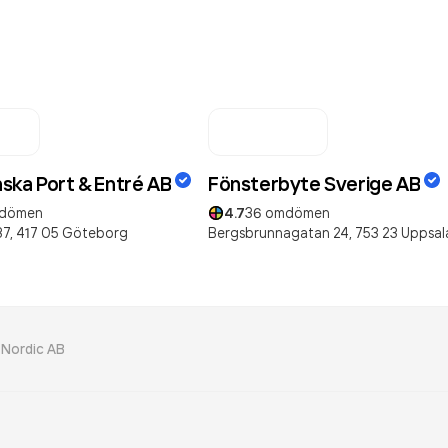
ska Port & Entré AB
Fönsterbyte Sverige AB
dömen
4.7
36
omdömen
7,
417 05
Göteborg
Bergsbrunnagatan 24,
753 23
Uppsal
 Nordic AB