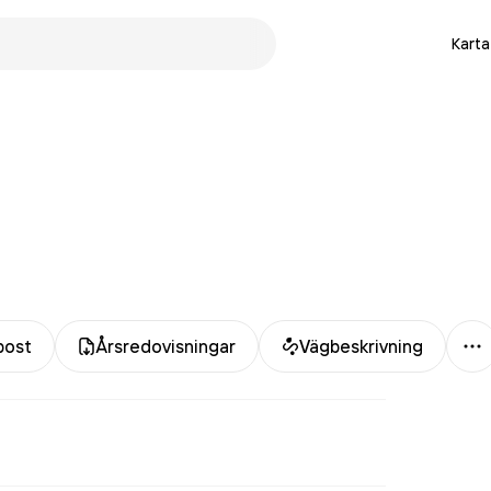
Karta
M
post
Årsredovisningar
Vägbeskrivning