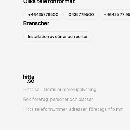
Olika telefonformat
+46435779500
0435779500
+46435 77 9
Branscher
Installation av dörrar och portar
Hitta.se - Gratis nummerupplysning.
Sök företag, personer och platser.
Hitta telefonnummer, adresser, företagsinfo mm.