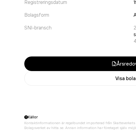
Registreringsdatum
1
Bolagsform
A
SNI-bransch
s
Årsredov
Visa bol
Källor
Kontaktinformationen är regelbundet importerad från Skatteverkets 
Bolagsverket av hitta.se. Annan information har företaget själv möjli