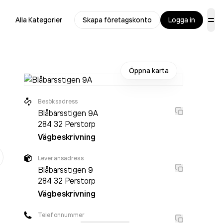
Alla Kategorier
Skapa företagskonto
Logga in
Öppna karta
Besöksadress
Blåbärsstigen 9A
284 32
Perstorp
Vägbeskrivning
er
Leveransadress
Blåbärsstigen 9
284 32
Perstorp
Vägbeskrivning
Telefonnummer