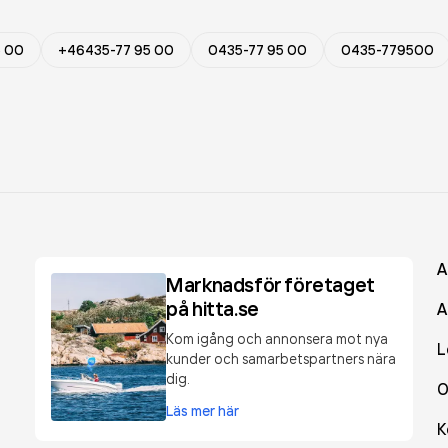
5 00
+46435-77 95 00
0435-77 95 00
0435-779500
A
Marknadsför företaget
på hitta.se
A
Kom igång och annonsera mot nya
L
kunder och samarbetspartners nära
dig.
O
Läs mer här
K