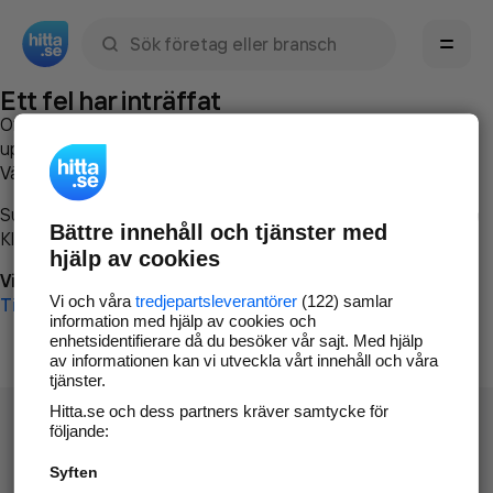
Sök namn, gata, ort, telefon, företag, sökord
Ett fel har inträffat
Om du vill kan du
kontakta hitta.se
och beskriva hur felet
uppstod så att vi lättare och snabbare kan avhjälpa det.
Vänligen försök med följande:
Surfa till
www.hitta.se
Bättre innehåll och tjänster med
Klicka på
Tillbaka-knappen
i webbläsaren och försök igen
hjälp av cookies
Vi beklagar besväret!
Vi och våra
tredjepartsleverantörer
(122) samlar
Till startsidan
information med hjälp av cookies och
enhetsidentifierare då du besöker vår sajt. Med hjälp
av informationen kan vi utveckla vårt innehåll och våra
tjänster.
Hitta.se och dess partners kräver samtycke för
följande:
Syften
Hitta.se - Gratis nummerupplysning.