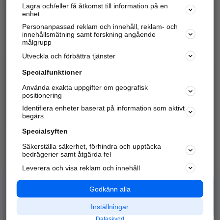
Lagra och/eller få åtkomst till information på en
Sök företag, personer och platser.
enhet
Personanpassad reklam och innehåll, reklam- och
Hitta telefonnummer, adresser, företagsinfo mm.
innehållsmätning samt forskning angående
målgrupp
Utveckla och förbättra tjänster
Marknadsför företaget
på hitta.se
Specialfunktioner
Använda exakta uppgifter om geografisk
Kom igång och annonsera mot
positionering
nya kunder och
Identifiera enheter baserat på information som aktivt
samarbetspartners nära dig.
begärs
Läs mer här
Specialsyften
Säkerställa säkerhet, förhindra och upptäcka
Alla kategorier
Populära sökningar
bedrägerier samt åtgärda fel
Leverera och visa reklam och innehåll
API & Kartor
Annonsera
Logga in
Integritet
Godkänn alla
Om oss
Nödnummer
Inställningar
Dataskydd