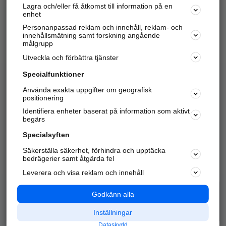
Lagra och/eller få åtkomst till information på en
Sök företag, personer och platser.
enhet
Personanpassad reklam och innehåll, reklam- och
Hitta telefonnummer, adresser, företagsinfo mm.
innehållsmätning samt forskning angående
målgrupp
Utveckla och förbättra tjänster
Marknadsför företaget
på hitta.se
Specialfunktioner
Använda exakta uppgifter om geografisk
Kom igång och annonsera mot
positionering
nya kunder och
Identifiera enheter baserat på information som aktivt
samarbetspartners nära dig.
begärs
Läs mer här
Specialsyften
Säkerställa säkerhet, förhindra och upptäcka
Alla kategorier
Populära sökningar
bedrägerier samt åtgärda fel
Leverera och visa reklam och innehåll
API & Kartor
Annonsera
Logga in
Integritet
Godkänn alla
Om oss
Nödnummer
Inställningar
Dataskydd