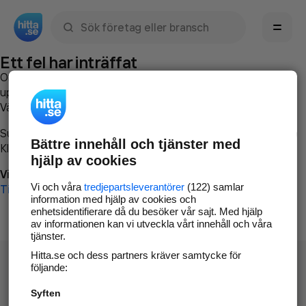
Sök namn, gata, ort, telefon, företag, sökord
Ett fel har inträffat
Om du vill kan du
kontakta hitta.se
och beskriva hur felet
uppstod så att vi lättare och snabbare kan avhjälpa det.
Vänligen försök med följande:
Surfa till
www.hitta.se
Bättre innehåll och tjänster med
Klicka på
Tillbaka-knappen
i webbläsaren och försök igen
hjälp av cookies
Vi beklagar besväret!
Vi och våra
tredjepartsleverantörer
(122) samlar
Till startsidan
information med hjälp av cookies och
enhetsidentifierare då du besöker vår sajt. Med hjälp
av informationen kan vi utveckla vårt innehåll och våra
tjänster.
Hitta.se och dess partners kräver samtycke för
följande:
Syften
Hitta.se - Gratis nummerupplysning.