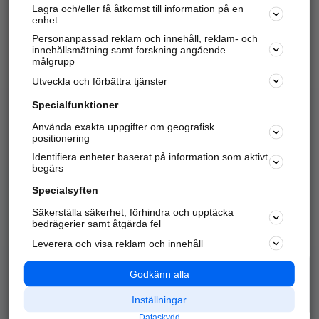
Lagra och/eller få åtkomst till information på en
Sök företag, personer och platser.
enhet
Personanpassad reklam och innehåll, reklam- och
Hitta telefonnummer, adresser, företagsinfo mm.
innehållsmätning samt forskning angående
målgrupp
Utveckla och förbättra tjänster
Marknadsför företaget
på hitta.se
Specialfunktioner
Använda exakta uppgifter om geografisk
Kom igång och annonsera mot
positionering
nya kunder och
Identifiera enheter baserat på information som aktivt
samarbetspartners nära dig.
begärs
Läs mer här
Specialsyften
Säkerställa säkerhet, förhindra och upptäcka
Alla kategorier
Populära sökningar
bedrägerier samt åtgärda fel
Leverera och visa reklam och innehåll
API & Kartor
Annonsera
Logga in
Integritet
Godkänn alla
Om oss
Nödnummer
Inställningar
Dataskydd