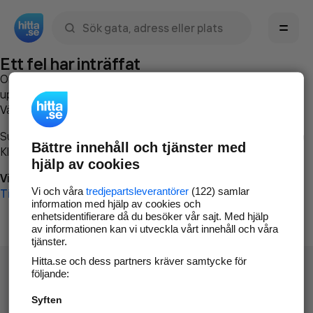
Sök namn, gata, ort, telefon, företag, sökord
Ett fel har inträffat
Om du vill kan du
kontakta hitta.se
och beskriva hur felet
uppstod så att vi lättare och snabbare kan avhjälpa det.
Vänligen försök med följande:
Surfa till
www.hitta.se
Bättre innehåll och tjänster med
Klicka på
Tillbaka-knappen
i webbläsaren och försök igen
hjälp av cookies
Vi beklagar besväret!
Vi och våra
tredjepartsleverantörer
(122) samlar
Till startsidan
information med hjälp av cookies och
enhetsidentifierare då du besöker vår sajt. Med hjälp
av informationen kan vi utveckla vårt innehåll och våra
tjänster.
Hitta.se och dess partners kräver samtycke för
följande:
Syften
Hitta.se - Gratis nummerupplysning.