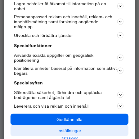
Lagra och/eller få åtkomst till information på en
Sök företag, personer och platser.
enhet
Personanpassad reklam och innehåll, reklam- och
Hitta telefonnummer, adresser, företagsinfo mm.
innehållsmätning samt forskning angående
målgrupp
Utveckla och förbättra tjänster
Marknadsför företaget
på hitta.se
Specialfunktioner
Använda exakta uppgifter om geografisk
Kom igång och annonsera mot
positionering
nya kunder och
Identifiera enheter baserat på information som aktivt
samarbetspartners nära dig.
begärs
Läs mer här
Specialsyften
Säkerställa säkerhet, förhindra och upptäcka
Alla kategorier
Populära sökningar
bedrägerier samt åtgärda fel
Leverera och visa reklam och innehåll
API & Kartor
Annonsera
Logga in
Integritet
Godkänn alla
Om oss
Nödnummer
Inställningar
Dataskydd