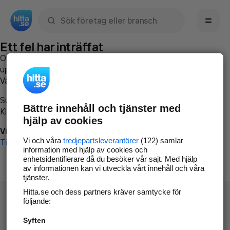
Sök namn, gata, ort, telefon, företag, sökord
Ett fel har inträffat
Om du vill kan du
kontakta hitta.se
och beskriva hur felet
uppstod så att vi lättare och snabbare kan avhjälpa det.
Vänligen försök med följande:
Surfa till
www.hitta.se
Bättre innehåll och tjänster med
Klicka på
Tillbaka-knappen
i webbläsaren och försök igen
hjälp av cookies
Vi beklagar besväret!
Vi och våra
tredjepartsleverantörer
(122) samlar
Till startsidan
information med hjälp av cookies och
enhetsidentifierare då du besöker vår sajt. Med hjälp
av informationen kan vi utveckla vårt innehåll och våra
tjänster.
Hitta.se och dess partners kräver samtycke för
följande:
Syften
Hitta.se - Gratis nummerupplysning.