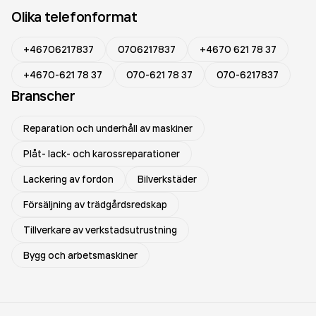
Olika telefonformat
+46706217837
0706217837
+4670 621 78 37
+4670-621 78 37
070-621 78 37
070-6217837
Branscher
Reparation och underhåll av maskiner
Plåt- lack- och karossreparationer
Lackering av fordon
Bilverkstäder
Försäljning av trädgårdsredskap
Tillverkare av verkstadsutrustning
Bygg och arbetsmaskiner