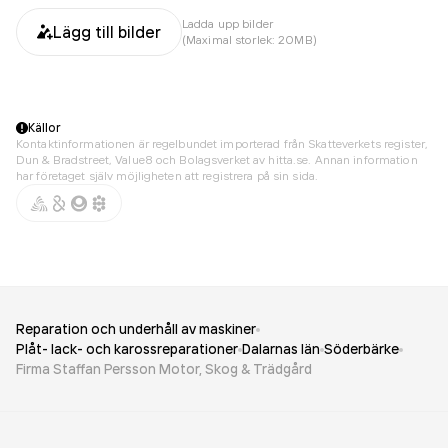
Ladda upp bilder
Lägg till bilder
(Maximal storlek: 20MB)
Källor
Kontaktinformationen är regelbundet importerad från Skatteverkets register,
Dun & Bradstreet, Value8 och Bolagsverket av hitta.se. Annan information
har företaget själv möjligheten att registrera på sin sida.
Reparation och underhåll av maskiner
Plåt- lack- och karossreparationer
Dalarnas län
Söderbärke
Firma Staffan Persson Motor, Skog & Trädgård