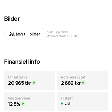
Bilder
Ladda upp bilder
Lägg till bilder
(Maximal storlek: 20MB)
Finansiell info
Omsättning
Rörelseresultat
20 965 tkr
2 682 tkr
Vinstmarginal
F-skatt
Ja
12.8%