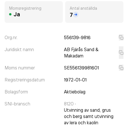
Momsregistrering
Antal anställda
Ja
7
Org.nr.
556139-9816
Juridiskt namn
AB Fjärås Sand &
Makadam
Moms nummer
SE556139981601
Registreringsdatum
1972-01-01
Bolagsform
Aktiebolag
SNI-bransch
8120
·
Utvinning av sand, grus
och berg samt utvinning
av lera och kaolin