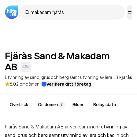
Fjärås Sand & Makadam
AB
Utvinning av sand, grus och berg samt utvinning av lera och kaolin
i
Fjärås
·
5.0
2
omdömen
Verifiera ditt företag
Överblick
Omdömen
Bilder
Bolagsdata
2
Fjärås Sand & Makadam AB är verksam inom
utvinning av
sand, grus och berg samt utvinning av lera och kaolin
och