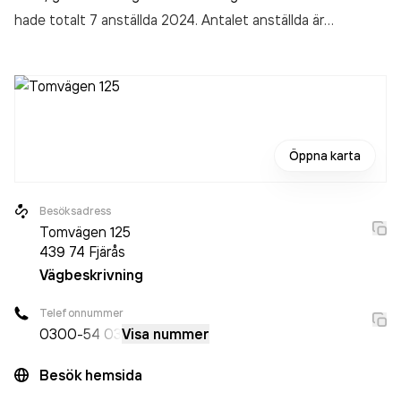
hade totalt 7 anställda 2024. Antalet anställda är
oförändrat sedan året innan. Bolaget är ett aktiebolag som
varit aktivt sedan 1972. Fjärås Sand & Makadam AB
omsatte 20 965 000,00 kr
senaste räkenskapsåret
(2024).
Öppna karta
Besöksadress
Tomvägen 125
439 74
Fjärås
Vägbeskrivning
Telefonnummer
0300
-54 03
Visa nummer
Besök hemsida