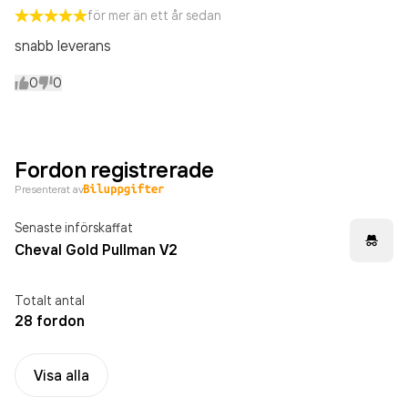
för mer än ett år sedan
snabb leverans
0
0
Fordon registrerade
Presenterat av
Senaste införskaffat
Cheval Gold Pullman V2
Totalt antal
28 fordon
Visa alla