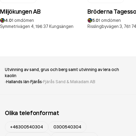
Miljökungen AB
Bröderna Tagesso
4.0
1
omdömen
5.0
1
omdömen
Symmetrivägen 4,
196 37
Kungsängen
Risslingbyvägen 3,
761 7
Utvinning av sand, grus och berg samt utvinning av lera och
kaolin
Hallands län
Fjärås
Fjärås Sand & Makadam AB
Olika telefonformat
+46300540304
0300540304