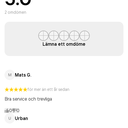
2
omdömen
Lämna ett omdöme
Mats G.
M
för mer än ett år sedan
Bra service och trevliga
0
0
Urban
U