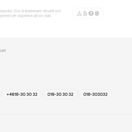
register, Dun & Bradstreet, Value8 och
gheten att registrera på sin sida.
rium
+4618-30 30 32
018-30 30 32
018-303032