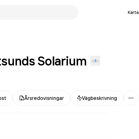
Karta
ttsunds
Solarium
Me
ost
Årsredovisningar
Vägbeskrivning