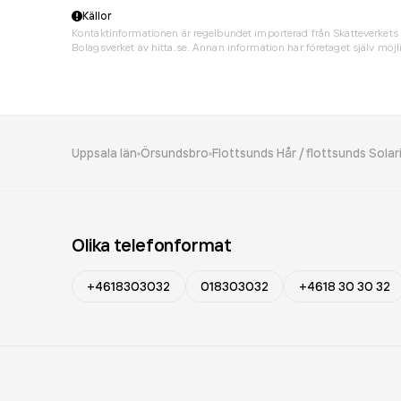
Källor
Kontaktinformationen är regelbundet importerad från Skatteverkets 
Bolagsverket av hitta.se. Annan information har företaget själv möjli
Uppsala län
Örsundsbro
Flottsunds Hår / flottsunds Sola
Olika telefonformat
+4618303032
018303032
+4618 30 30 32