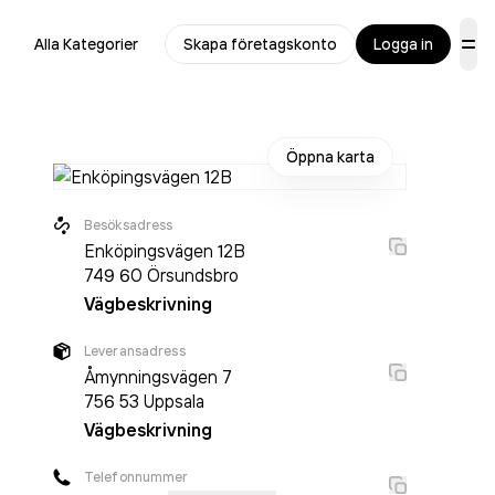
Alla Kategorier
Skapa företagskonto
Logga in
Öppna karta
Besöksadress
Enköpingsvägen 12B
749 60
Örsundsbro
Vägbeskrivning
r
Leveransadress
Åmynningsvägen 7
756 53
Uppsala
Vägbeskrivning
Telefonnummer