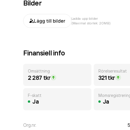
Bilder
Ladda upp bilder
Lägg till bilder
(Maximal storlek: 20MB)
Finansiell info
Omsättning
Rörelseresultat
2 287 tkr
321 tkr
F-skatt
Momsregistrerin
Ja
Ja
Org.nr.