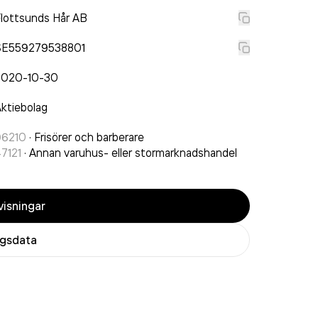
lottsunds Hår AB
SE559279538801
2020-10-30
ktiebolag
96210
·
Frisörer och barberare
7121
·
Annan varuhus- eller stormarknadshandel
isningar
agsdata