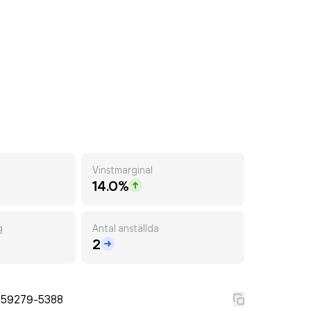
Vinstmarginal
14.0%
g
Antal anställda
2
559279-5388