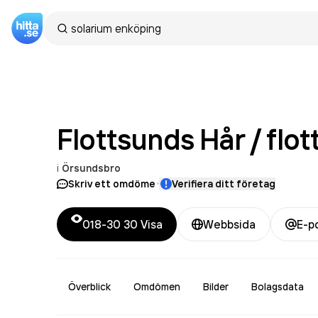
Flottsunds Hår / flo
i
Örsundsbro
·
Skriv ett omdöme
Verifiera ditt företag
018-30 30
Visa
Webbsida
E-p
Överblick
Omdömen
Bilder
Bolagsdata