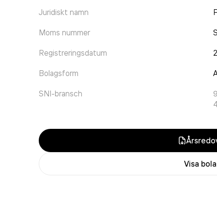
Juridiskt namn
F
Moms nummer
Registreringsdatum
Bolagsform
A
SNI-bransch
4
Årsredov
Visa bol