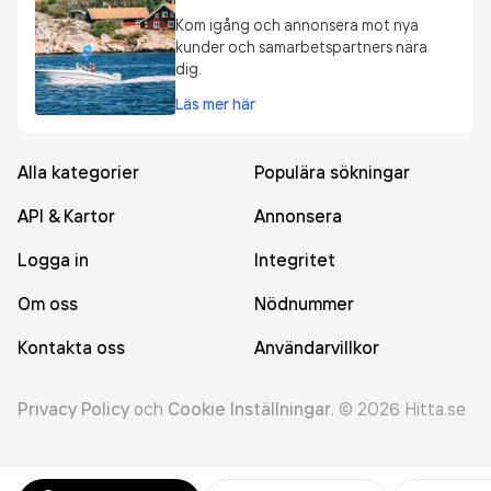
Kom igång och annonsera mot nya
kunder och samarbetspartners nära
dig.
Läs mer här
Alla kategorier
Populära sökningar
API & Kartor
Annonsera
Logga in
Integritet
Om oss
Nödnummer
Kontakta oss
Användarvillkor
Privacy Policy
och
Cookie Inställningar
.
©
2026
Hitta.se