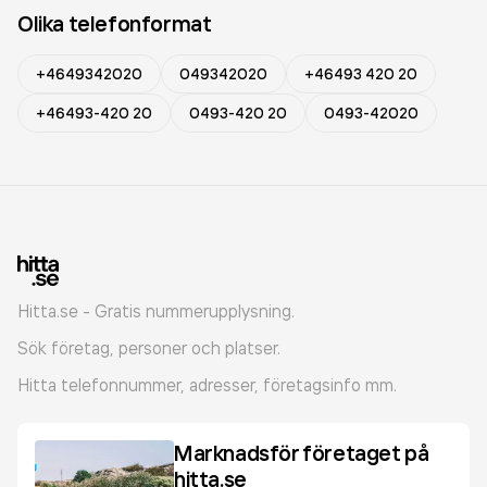
Olika telefonformat
+4649342020
049342020
+46493 420 20
+46493-420 20
0493-420 20
0493-42020
Hitta.se - Gratis nummerupplysning.
Sök företag, personer och platser.
Hitta telefonnummer, adresser, företagsinfo mm.
Marknadsför företaget på
hitta.se