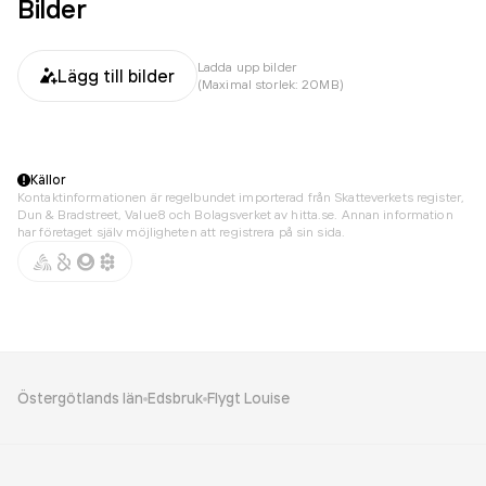
Bilder
Ladda upp bilder
Lägg till bilder
(Maximal storlek: 20MB)
Källor
Kontaktinformationen är regelbundet importerad från Skatteverkets register,
Dun & Bradstreet, Value8 och Bolagsverket av hitta.se. Annan information
har företaget själv möjligheten att registrera på sin sida.
Östergötlands län
Edsbruk
Flygt Louise