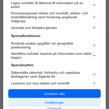
Lagra och/eller få åtkomst till information på en
Sök företag, personer och platser.
enhet
Personanpassad reklam och innehåll, reklam- och
Hitta telefonnummer, adresser, företagsinfo mm.
innehållsmätning samt forskning angående
målgrupp
Utveckla och förbättra tjänster
Marknadsför företaget
på hitta.se
Specialfunktioner
Använda exakta uppgifter om geografisk
Kom igång och annonsera mot
positionering
nya kunder och
Identifiera enheter baserat på information som aktivt
samarbetspartners nära dig.
begärs
Läs mer här
Specialsyften
Säkerställa säkerhet, förhindra och upptäcka
Alla kategorier
Populära sökningar
bedrägerier samt åtgärda fel
Leverera och visa reklam och innehåll
API & Kartor
Annonsera
Logga in
Integritet
Godkänn alla
Om oss
Nödnummer
Inställningar
Dataskydd