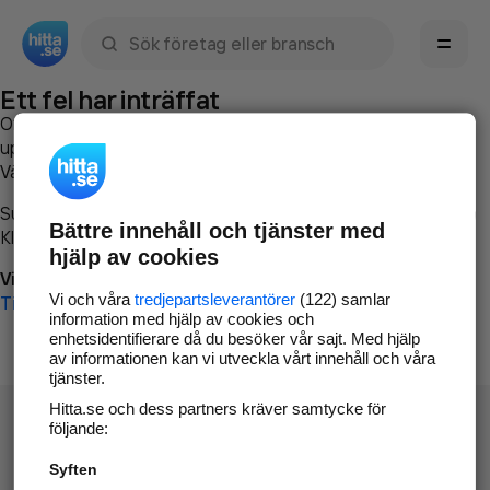
Sök namn, gata, ort, telefon, företag, sökord
Ett fel har inträffat
Om du vill kan du
kontakta hitta.se
och beskriva hur felet
uppstod så att vi lättare och snabbare kan avhjälpa det.
Vänligen försök med följande:
Surfa till
www.hitta.se
Bättre innehåll och tjänster med
Klicka på
Tillbaka-knappen
i webbläsaren och försök igen
hjälp av cookies
Vi beklagar besväret!
Vi och våra
tredjepartsleverantörer
(122) samlar
Till startsidan
information med hjälp av cookies och
enhetsidentifierare då du besöker vår sajt. Med hjälp
av informationen kan vi utveckla vårt innehåll och våra
tjänster.
Hitta.se och dess partners kräver samtycke för
följande:
Syften
Hitta.se - Gratis nummerupplysning.