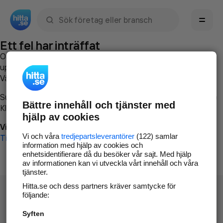
Sök namn, gata, ort, telefon, företag, sökord
Ett fel har inträffat
Om du vill kan du
kontakta hitta.se
och beskriva hur felet
uppstod så att vi lättare och snabbare kan avhjälpa det.
Vänligen försök med följande:
Surfa till
www.hitta.se
Bättre innehåll och tjänster med
Klicka på
Tillbaka-knappen
i webbläsaren och försök igen
hjälp av cookies
Vi beklagar besväret!
Vi och våra
tredjepartsleverantörer
(122) samlar
Till startsidan
information med hjälp av cookies och
enhetsidentifierare då du besöker vår sajt. Med hjälp
av informationen kan vi utveckla vårt innehåll och våra
tjänster.
Hitta.se och dess partners kräver samtycke för
följande:
Syften
Hitta.se - Gratis nummerupplysning.