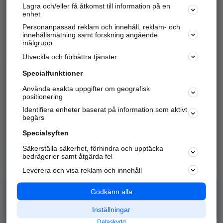
Lagra och/eller få åtkomst till information på en
Sök företag, personer och platser.
enhet
Personanpassad reklam och innehåll, reklam- och
Hitta telefonnummer, adresser, företagsinfo mm.
innehållsmätning samt forskning angående
målgrupp
Utveckla och förbättra tjänster
Marknadsför företaget
på hitta.se
Specialfunktioner
Använda exakta uppgifter om geografisk
Kom igång och annonsera mot
positionering
nya kunder och
Identifiera enheter baserat på information som aktivt
samarbetspartners nära dig.
begärs
Läs mer här
Specialsyften
Säkerställa säkerhet, förhindra och upptäcka
Alla kategorier
Populära sökningar
bedrägerier samt åtgärda fel
Leverera och visa reklam och innehåll
API & Kartor
Annonsera
Logga in
Integritet
Godkänn alla
Om oss
Nödnummer
Inställningar
Dataskydd