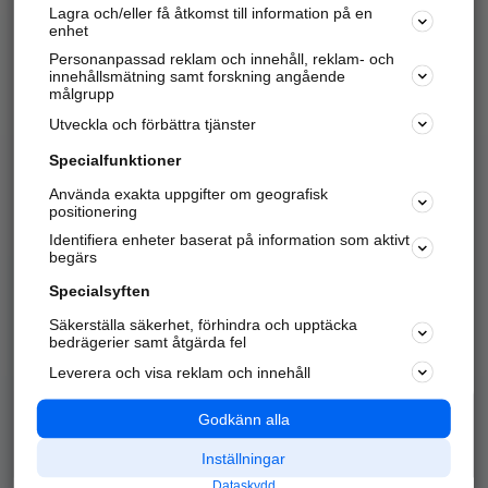
Lagra och/eller få åtkomst till information på en
Sök företag, personer och platser.
enhet
Personanpassad reklam och innehåll, reklam- och
Hitta telefonnummer, adresser, företagsinfo mm.
innehållsmätning samt forskning angående
målgrupp
Utveckla och förbättra tjänster
Marknadsför företaget
på hitta.se
Specialfunktioner
Använda exakta uppgifter om geografisk
Kom igång och annonsera mot
positionering
nya kunder och
Identifiera enheter baserat på information som aktivt
samarbetspartners nära dig.
begärs
Läs mer här
Specialsyften
Säkerställa säkerhet, förhindra och upptäcka
Alla kategorier
Populära sökningar
bedrägerier samt åtgärda fel
Leverera och visa reklam och innehåll
API & Kartor
Annonsera
Logga in
Integritet
Godkänn alla
Om oss
Nödnummer
Inställningar
Dataskydd