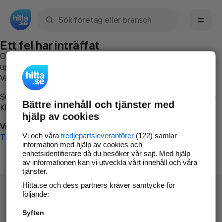
Sök namn, gata, ort, telefon, företag, sökord
Ett fel har inträffat
Om du vill kan du
kontakta hitta.se
och beskriva hur felet
uppstod så att vi lättare och snabbare kan avhjälpa det.
Vänligen försök med följande:
Surfa till
www.hitta.se
Bättre innehåll och tjänster med
Klicka på
Tillbaka-knappen
i webbläsaren och försök igen
hjälp av cookies
Vi beklagar besväret!
Vi och våra
tredjepartsleverantörer
(122) samlar
Till startsidan
information med hjälp av cookies och
enhetsidentifierare då du besöker vår sajt. Med hjälp
av informationen kan vi utveckla vårt innehåll och våra
tjänster.
Hitta.se och dess partners kräver samtycke för
följande:
Syften
Hitta.se - Gratis nummerupplysning.