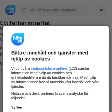
Sök namn, gata, ort, telefon, företag, sökord
Ett fel har inträffat
Om du vill kan du
kontakta hitta.se
och beskriva hur felet
uppstod så att vi lättare och snabbare kan avhjälpa det.
Vänligen försök med följande:
Surfa till
www.hitta.se
Bättre innehåll och tjänster med
Klicka på
Tillbaka-knappen
i webbläsaren och försök igen
hjälp av cookies
Vi beklagar besväret!
Vi och våra
tredjepartsleverantörer
(122) samlar
Till startsidan
information med hjälp av cookies och
enhetsidentifierare då du besöker vår sajt. Med hjälp
av informationen kan vi utveckla vårt innehåll och våra
tjänster.
Hitta.se och dess partners kräver samtycke för
följande:
Syften
Hitta.se - Gratis nummerupplysning.