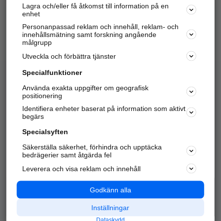
Lagra och/eller få åtkomst till information på en
Sök företag, personer och platser.
enhet
Personanpassad reklam och innehåll, reklam- och
Hitta telefonnummer, adresser, företagsinfo mm.
innehållsmätning samt forskning angående
målgrupp
Utveckla och förbättra tjänster
Marknadsför företaget
på hitta.se
Specialfunktioner
Använda exakta uppgifter om geografisk
Kom igång och annonsera mot
positionering
nya kunder och
Identifiera enheter baserat på information som aktivt
samarbetspartners nära dig.
begärs
Läs mer här
Specialsyften
Säkerställa säkerhet, förhindra och upptäcka
Alla kategorier
Populära sökningar
bedrägerier samt åtgärda fel
Leverera och visa reklam och innehåll
API & Kartor
Annonsera
Logga in
Integritet
Godkänn alla
Om oss
Nödnummer
Inställningar
Dataskydd