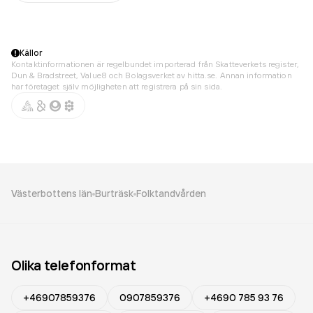
Källor
Kontaktinformationen är regelbundet importerad från Skatteverkets register,
Dun & Bradstreet, Value8 och Bolagsverket av hitta.se. Annan information
har företaget själv möjligheten att registrera på sin sida.
Västerbottens län
Burträsk
Folktandvården
Olika telefonformat
+46907859376
0907859376
+4690 785 93 76