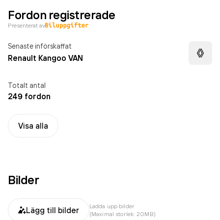
Fordon registrerade
Presenterat av
Senaste införskaffat
Renault Kangoo VAN
Totalt antal
249 fordon
Visa alla
Bilder
Ladda upp bilder
Lägg till bilder
(Maximal storlek: 20MB)