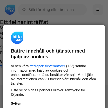
Sök namn, gata, ort, telefon, företag, sökord
Ett fel har inträffat
Om du vill kan du
kontakta hitta.se
och beskriva hur felet
uppstod så att vi lättare och snabbare kan avhjälpa det.
Vänligen försök med följande:
Surfa till
www.hitta.se
Bättre innehåll och tjänster med
Klicka på
Tillbaka-knappen
i webbläsaren och försök igen
hjälp av cookies
Vi beklagar besväret!
Vi och våra
tredjepartsleverantörer
(122) samlar
Till startsidan
information med hjälp av cookies och
enhetsidentifierare då du besöker vår sajt. Med hjälp
av informationen kan vi utveckla vårt innehåll och våra
tjänster.
Hitta.se och dess partners kräver samtycke för
följande:
Syften
Hitta.se - Gratis nummerupplysning.