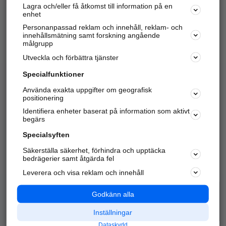
Lagra och/eller få åtkomst till information på en
Sök företag, personer och platser.
enhet
Personanpassad reklam och innehåll, reklam- och
Hitta telefonnummer, adresser, företagsinfo mm.
innehållsmätning samt forskning angående
målgrupp
Utveckla och förbättra tjänster
Marknadsför företaget
på hitta.se
Specialfunktioner
Använda exakta uppgifter om geografisk
Kom igång och annonsera mot
positionering
nya kunder och
Identifiera enheter baserat på information som aktivt
samarbetspartners nära dig.
begärs
Läs mer här
Specialsyften
Säkerställa säkerhet, förhindra och upptäcka
Alla kategorier
Populära sökningar
bedrägerier samt åtgärda fel
Leverera och visa reklam och innehåll
API & Kartor
Annonsera
Logga in
Integritet
Godkänn alla
Om oss
Nödnummer
Inställningar
Dataskydd