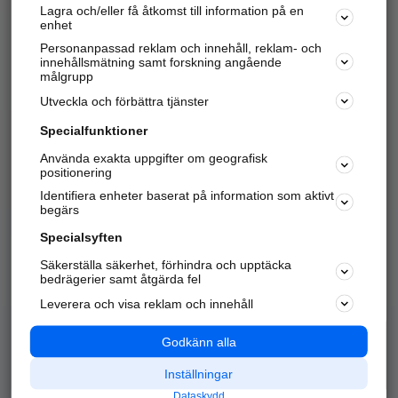
Lagra och/eller få åtkomst till information på en
Sök företag, personer och platser.
enhet
Personanpassad reklam och innehåll, reklam- och
Hitta telefonnummer, adresser, företagsinfo mm.
innehållsmätning samt forskning angående
målgrupp
Utveckla och förbättra tjänster
Marknadsför företaget
på hitta.se
Specialfunktioner
Använda exakta uppgifter om geografisk
Kom igång och annonsera mot
positionering
nya kunder och
Identifiera enheter baserat på information som aktivt
samarbetspartners nära dig.
begärs
Läs mer här
Specialsyften
Säkerställa säkerhet, förhindra och upptäcka
Alla kategorier
Populära sökningar
bedrägerier samt åtgärda fel
Leverera och visa reklam och innehåll
API & Kartor
Annonsera
Logga in
Integritet
Godkänn alla
Om oss
Nödnummer
Inställningar
Dataskydd