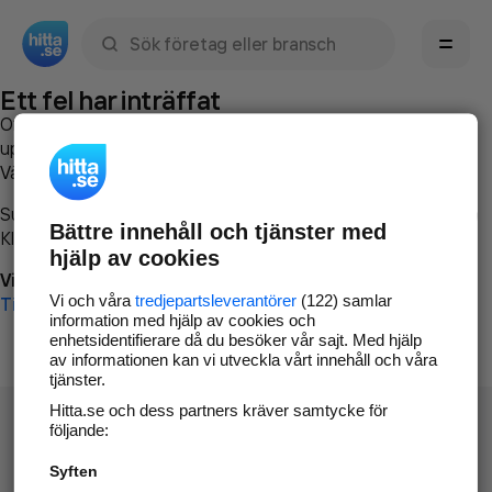
Sök namn, gata, ort, telefon, företag, sökord
Ett fel har inträffat
Om du vill kan du
kontakta hitta.se
och beskriva hur felet
uppstod så att vi lättare och snabbare kan avhjälpa det.
Vänligen försök med följande:
Surfa till
www.hitta.se
Bättre innehåll och tjänster med
Klicka på
Tillbaka-knappen
i webbläsaren och försök igen
hjälp av cookies
Vi beklagar besväret!
Vi och våra
tredjepartsleverantörer
(122) samlar
Till startsidan
information med hjälp av cookies och
enhetsidentifierare då du besöker vår sajt. Med hjälp
av informationen kan vi utveckla vårt innehåll och våra
tjänster.
Hitta.se och dess partners kräver samtycke för
följande:
Syften
Hitta.se - Gratis nummerupplysning.