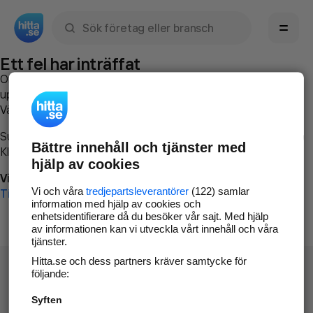
Sök namn, gata, ort, telefon, företag, sökord
Ett fel har inträffat
Om du vill kan du
kontakta hitta.se
och beskriva hur felet
uppstod så att vi lättare och snabbare kan avhjälpa det.
Vänligen försök med följande:
Surfa till
www.hitta.se
Bättre innehåll och tjänster med
Klicka på
Tillbaka-knappen
i webbläsaren och försök igen
hjälp av cookies
Vi beklagar besväret!
Vi och våra
tredjepartsleverantörer
(122) samlar
Till startsidan
information med hjälp av cookies och
enhetsidentifierare då du besöker vår sajt. Med hjälp
av informationen kan vi utveckla vårt innehåll och våra
tjänster.
Hitta.se och dess partners kräver samtycke för
följande:
Syften
Hitta.se - Gratis nummerupplysning.