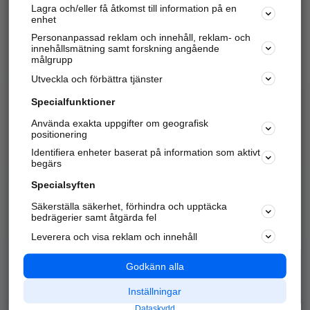
Lagra och/eller få åtkomst till information på en
Sök företag, personer och platser.
enhet
Personanpassad reklam och innehåll, reklam- och
Hitta telefonnummer, adresser, företagsinfo mm.
innehållsmätning samt forskning angående
målgrupp
Utveckla och förbättra tjänster
Marknadsför företaget
på hitta.se
Specialfunktioner
Använda exakta uppgifter om geografisk
Kom igång och annonsera mot
positionering
nya kunder och
Identifiera enheter baserat på information som aktivt
samarbetspartners nära dig.
begärs
Läs mer här
Specialsyften
Säkerställa säkerhet, förhindra och upptäcka
Alla kategorier
Populära sökningar
bedrägerier samt åtgärda fel
Leverera och visa reklam och innehåll
API & Kartor
Annonsera
Logga in
Integritet
Godkänn alla
Om oss
Nödnummer
Inställningar
Dataskydd