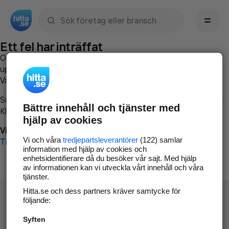
Sök namn, gata, ort, telefon, företag, sökord
Ett fel har inträffat
Om du vill kan du
kontakta hitta.se
och beskriva hur felet
uppstod så att vi lättare och snabbare kan avhjälpa det.
Vänligen försök med följande:
Surfa till
www.hitta.se
Bättre innehåll och tjänster med
Klicka på
Tillbaka-knappen
i webbläsaren och försök igen
hjälp av cookies
Vi beklagar besväret!
Vi och våra
tredjepartsleverantörer
(122) samlar
Till startsidan
information med hjälp av cookies och
enhetsidentifierare då du besöker vår sajt. Med hjälp
av informationen kan vi utveckla vårt innehåll och våra
tjänster.
Hitta.se och dess partners kräver samtycke för
följande:
Syften
Hitta.se - Gratis nummerupplysning.