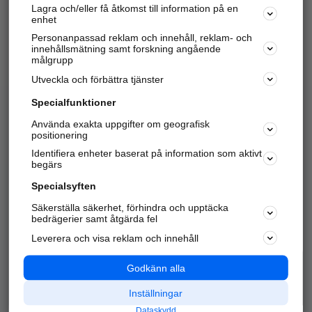
Lagra och/eller få åtkomst till information på en
Sök företag, personer och platser.
enhet
Personanpassad reklam och innehåll, reklam- och
Hitta telefonnummer, adresser, företagsinfo mm.
innehållsmätning samt forskning angående
målgrupp
Utveckla och förbättra tjänster
Marknadsför företaget
på hitta.se
Specialfunktioner
Använda exakta uppgifter om geografisk
Kom igång och annonsera mot
positionering
nya kunder och
Identifiera enheter baserat på information som aktivt
samarbetspartners nära dig.
begärs
Läs mer här
Specialsyften
Säkerställa säkerhet, förhindra och upptäcka
Alla kategorier
Populära sökningar
bedrägerier samt åtgärda fel
Leverera och visa reklam och innehåll
API & Kartor
Annonsera
Logga in
Integritet
Godkänn alla
Om oss
Nödnummer
Inställningar
Dataskydd