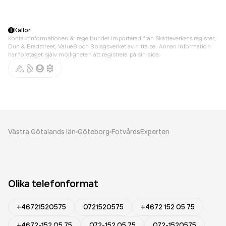
Källor
Kontaktinformationen är regelbundet importerad från Skatteverkets register,
Dun & Bradstreet, Value8 och Bolagsverket av hitta.se. Annan information
har företaget själv möjligheten att registrera på sin sida.
Västra Götalands län
Göteborg
FotvårdsExperten
Olika telefonformat
+46721520575
0721520575
+4672 152 05 75
+4672-152 05 75
072-152 05 75
072-1520575