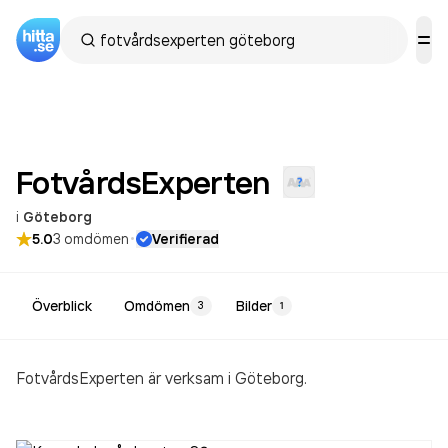
FotvårdsExperten
i
Göteborg
·
5.0
3
omdömen
Verifierad
Överblick
Omdömen
Bilder
3
1
FotvårdsExperten är verksam i Göteborg.