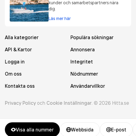
kunder och samarbetspartners nära
dig.
Läs mer här
Alla kategorier
Populära sökningar
API & Kartor
Annonsera
Logga in
Integritet
Om oss
Nödnummer
Kontakta oss
Användarvillkor
Privacy Policy
och
Cookie Inställningar
.
©
2026
Hitta.se
Visa alla nummer
Webbsida
E-post