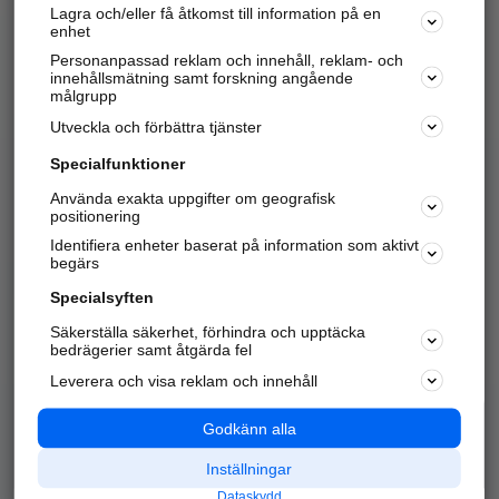
Lagra och/eller få åtkomst till information på en
Sök företag, personer och platser.
enhet
Personanpassad reklam och innehåll, reklam- och
Hitta telefonnummer, adresser, företagsinfo mm.
innehållsmätning samt forskning angående
målgrupp
Utveckla och förbättra tjänster
Marknadsför företaget
på hitta.se
Specialfunktioner
Använda exakta uppgifter om geografisk
Kom igång och annonsera mot
positionering
nya kunder och
Identifiera enheter baserat på information som aktivt
samarbetspartners nära dig.
begärs
Läs mer här
Specialsyften
Säkerställa säkerhet, förhindra och upptäcka
Alla kategorier
Populära sökningar
bedrägerier samt åtgärda fel
Leverera och visa reklam och innehåll
API & Kartor
Annonsera
Logga in
Integritet
Godkänn alla
Om oss
Nödnummer
Inställningar
Dataskydd