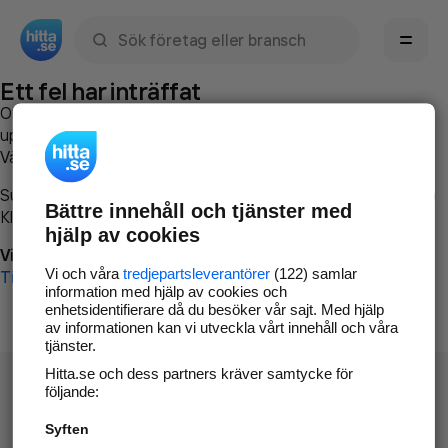
Sök namn, gata, ort, telefon, företag, sökord
Ett fel har inträffat
Om du vill kan du
kontakta hitta.se
och beskriva hur felet
uppstod så att vi lättare och snabbare kan avhjälpa det.
Vänligen försök med följande:
Surfa till
www.hitta.se
Bättre innehåll och tjänster med
Klicka på
Tillbaka-knappen
i webbläsaren och försök igen
hjälp av cookies
Vi beklagar besväret!
Vi och våra
tredjepartsleverantörer
(122) samlar
Till startsidan
information med hjälp av cookies och
enhetsidentifierare då du besöker vår sajt. Med hjälp
av informationen kan vi utveckla vårt innehåll och våra
tjänster.
Hitta.se och dess partners kräver samtycke för
följande:
Syften
Hitta.se - Gratis nummerupplysning.