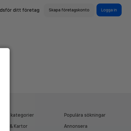
sför ditt företag
Skapa företagskonto
Logga in
Alla kategorier
Populära sökningar
API & Kartor
Annonsera