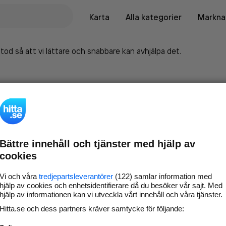
Karta
Alla kategorier
Marknad
tod så att vi lättare och snabbare kan avhjälpa det.
Bättre innehåll och tjänster med hjälp av
cookies
Vi och våra
tredjepartsleverantörer
(122) samlar information med
hjälp av cookies och enhetsidentifierare då du besöker vår sajt. Med
hjälp av informationen kan vi utveckla vårt innehåll och våra tjänster.
Marknadsför företaget på
Hitta.se och dess partners kräver samtycke för följande:
hitta.se