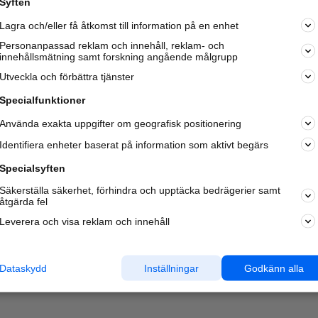
Syften
Kom igång och annonsera mot
Lagra och/eller få åtkomst till information på en enhet
nya kunder och
samarbetspartners nära dig.
Personanpassad reklam och innehåll, reklam- och
innehållsmätning samt forskning angående målgrupp
Läs mer här
Utveckla och förbättra tjänster
Specialfunktioner
Använda exakta uppgifter om geografisk positionering
Identifiera enheter baserat på information som aktivt begärs
Specialsyften
Säkerställa säkerhet, förhindra och upptäcka bedrägerier samt
åtgärda fel
Leverera och visa reklam och innehåll
Dataskydd
Inställningar
Godkänn alla