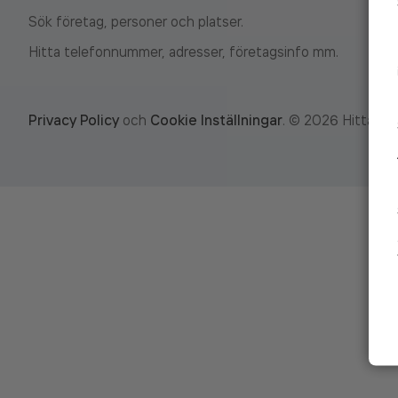
Sök företag, personer och platser.
Hitta telefonnummer, adresser, företagsinfo mm.
Privacy Policy
och
Cookie Inställningar
.
©
2026
Hitta.se