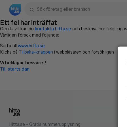
Sök namn, gata, ort, telefon, företag, sökord
Ett fel har inträffat
Om du vill kan du
kontakta hitta.se
och beskriva hur felet upps
Vänligen försök med följande:
Surfa till
www.hitta.se
Klicka på
Tillbaka-knappen
i webbläsaren och försök igen
Vi beklagar besväret!
Till startsidan
Hitta.se - Gratis nummerupplysning.