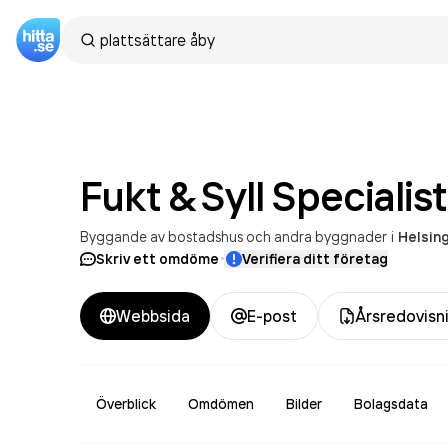
Fukt & Syll Specialis
Byggande av bostadshus och andra byggnader
i
Helsin
·
Skriv ett omdöme
Verifiera ditt företag
Webbsida
E-post
Årsredovisn
Överblick
Omdömen
Bilder
Bolagsdata