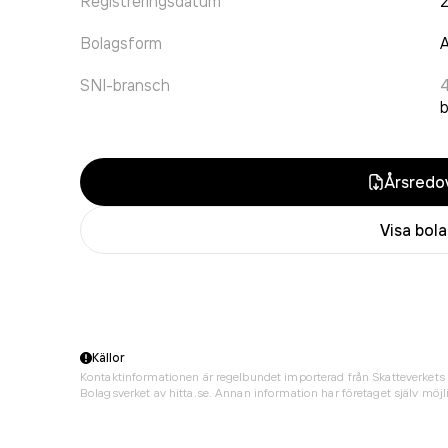
Registreringsdatum
Bolagsform
A
SNI-bransch
Årsredov
Visa bol
Källor
Kontaktinformationen är regelbundet importerad från Skatteverkets 
Bolagsverket av hitta.se. Annan information har företaget själv möjli