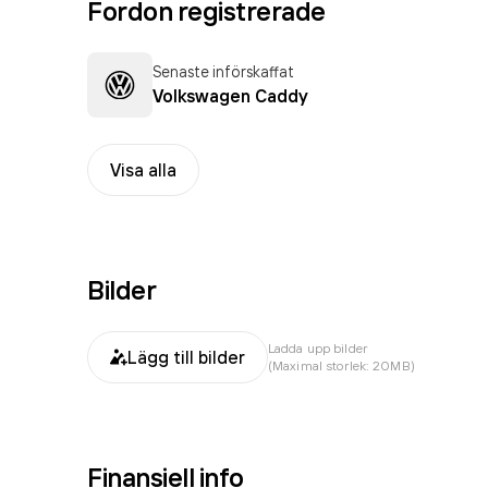
Fordon registrerade
Senaste införskaffat
Volkswagen Caddy
Visa alla
Bilder
Ladda upp bilder
Lägg till bilder
(Maximal storlek: 20MB)
Finansiell info