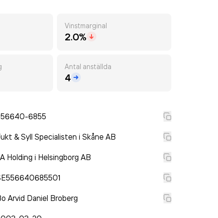
Vinstmarginal
2.0%
g
Antal anställda
4
556640-6855
ukt & Syll Specialisten i Skåne AB
 A Holding i Helsingborg AB
SE556640685501
o Arvid Daniel Broberg