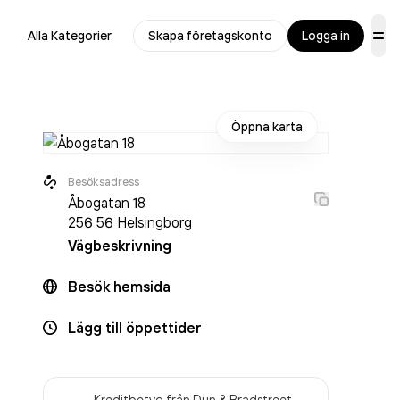
Alla Kategorier
Skapa företagskonto
Logga in
Öppna karta
Besöksadress
Åbogatan 18
256 56
Helsingborg
Vägbeskrivning
Besök hemsida
Lägg till öppettider
Kreditbetyg från Dun & Bradstreet