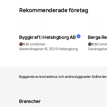
Rekommenderade företag
Byggkraft i Helsingborg AB
Berga Re
5.0
1
omdömen
5.0
3
omd
Västerviksgatan 15,
252 51
Helsingborg
Gevärsgatan
Byggande av bostadshus och andra byggnader
Skåne län
Branscher