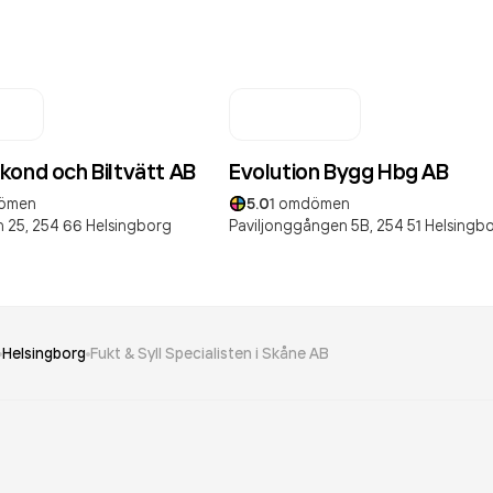
kond och Biltvätt AB
Evolution Bygg Hbg AB
ömen
5.0
1
omdömen
 25,
254 66
Helsingborg
Paviljonggången 5B,
254 51
Helsingb
Helsingborg
Fukt & Syll Specialisten i Skåne AB