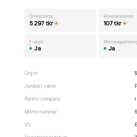
Omsättning
Rörelseresultat
5 297 tkr
107 tkr
F-skatt
Momsregistrerin
Ja
Ja
Org.nr.
Juridiskt namn
F
Parent company
I
Moms nummer
VD
B