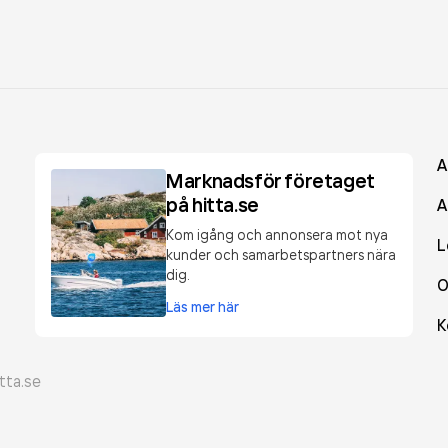
A
Marknadsför företaget
på hitta.se
A
Kom igång och annonsera mot nya
L
kunder och samarbetspartners nära
dig.
O
Läs mer här
K
tta.se