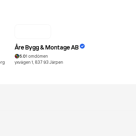
Åre Bygg & Montage AB
5.0
1
omdömen
org
yxvägen 1,
837 93
Järpen