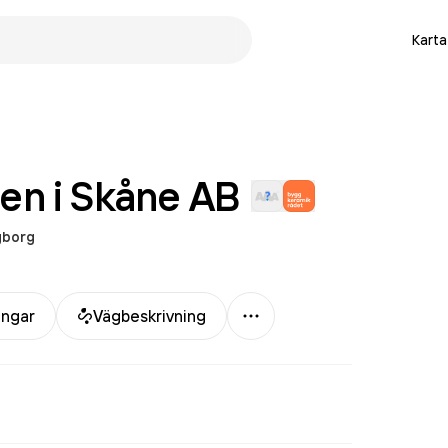
Karta
ten i Skåne
AB
gborg
Mer
ingar
Vägbeskrivning