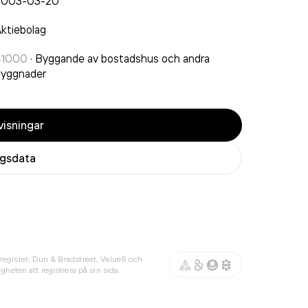
2003-03-20
ktiebolag
41000
·
Byggande av bostadshus och andra
byggnader
isningar
agsdata
register, Dun & Bradstreet, Value8 och
gheten att registrera på sin sida.