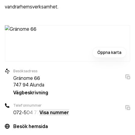
vandrarhemsverksamhet
.
Öppna karta
Besöksadress
Gränome 66
747 94
Alunda
Vägbeskrivning
Telefonnummer
072-
504 77
Visa nummer
Besök hemsida