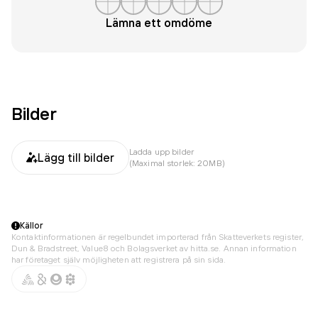
Lämna ett omdöme
Bilder
Ladda upp bilder
Lägg till bilder
(Maximal storlek: 20MB)
Källor
Kontaktinformationen är regelbundet importerad från Skatteverkets register,
Dun & Bradstreet, Value8 och Bolagsverket av hitta.se. Annan information
har företaget själv möjligheten att registrera på sin sida.