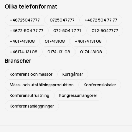
Olika telefonformat
+46725047777
0725047777
+4672 504 77 77
+4672-504 77 77
072-504 77 77
072-5047777
+4617413108
017413108
+46174 131 08
+46174-131 08
0174-131 08
0174-13108
Branscher
Konferens och mässor
Kursgårdar
Mäss- och utställningsproduktion
Konferenslokaler
Konferensutrustning
Kongressarrangörer
Konferensanläggningar