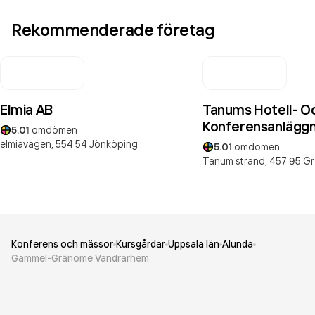
Rekommenderade företag
Elmia AB
Tanums Hotell- O
Konferensanläggn
5.0
1
omdömen
elmiavägen,
554 54
Jönköping
5.0
1
omdömen
Tanum strand,
457 95
Gr
Konferens och mässor
Kursgårdar
Uppsala län
Alunda
Gammel-Gränome Vandrarhem