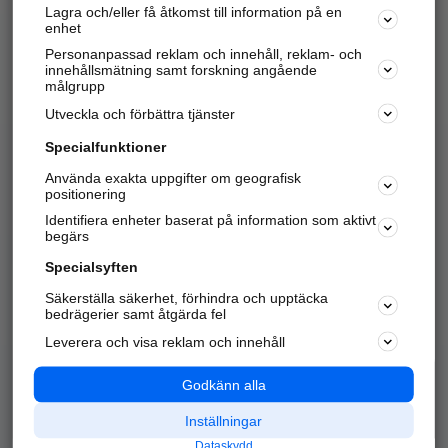
Lagra och/eller få åtkomst till information på en
Sök företag, personer och platser.
enhet
Personanpassad reklam och innehåll, reklam- och
Hitta telefonnummer, adresser, företagsinfo mm.
innehållsmätning samt forskning angående
målgrupp
Utveckla och förbättra tjänster
Marknadsför företaget
på hitta.se
Specialfunktioner
Använda exakta uppgifter om geografisk
Kom igång och annonsera mot
positionering
nya kunder och
Identifiera enheter baserat på information som aktivt
samarbetspartners nära dig.
begärs
Läs mer här
Specialsyften
Säkerställa säkerhet, förhindra och upptäcka
Alla kategorier
Populära sökningar
bedrägerier samt åtgärda fel
Leverera och visa reklam och innehåll
API & Kartor
Annonsera
Logga in
Integritet
Godkänn alla
Om oss
Nödnummer
Inställningar
Dataskydd