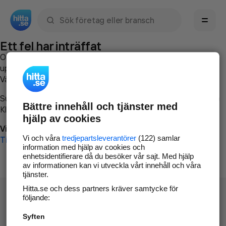
Sök namn, gata, ort, telefon, företag, sökord
Ett fel har inträffat
Om du vill kan du
kontakta hitta.se
och beskriva hur felet
uppstod så att vi lättare och snabbare kan avhjälpa det.
Vänligen försök med följande:
Surfa till
www.hitta.se
Bättre innehåll och tjänster med
Klicka på
Tillbaka-knappen
i webbläsaren och försök igen
hjälp av cookies
Vi beklagar besväret!
Vi och våra
tredjepartsleverantörer
(122) samlar
Till startsidan
information med hjälp av cookies och
enhetsidentifierare då du besöker vår sajt. Med hjälp
av informationen kan vi utveckla vårt innehåll och våra
tjänster.
Hitta.se och dess partners kräver samtycke för
följande:
Syften
Hitta.se - Gratis nummerupplysning.