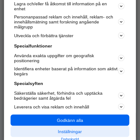
Lagra och/eller få åtkomst till information på en
Sök företag, personer och platser.
enhet
Personanpassad reklam och innehåll, reklam- och
Hitta telefonnummer, adresser, företagsinfo mm.
innehållsmätning samt forskning angående
målgrupp
Utveckla och förbättra tjänster
Marknadsför företaget
på hitta.se
Specialfunktioner
Använda exakta uppgifter om geografisk
Kom igång och annonsera mot
positionering
nya kunder och
Identifiera enheter baserat på information som aktivt
samarbetspartners nära dig.
begärs
Läs mer här
Specialsyften
Säkerställa säkerhet, förhindra och upptäcka
Alla kategorier
Populära sökningar
bedrägerier samt åtgärda fel
Leverera och visa reklam och innehåll
API & Kartor
Annonsera
Logga in
Integritet
Godkänn alla
Om oss
Nödnummer
Inställningar
Dataskydd