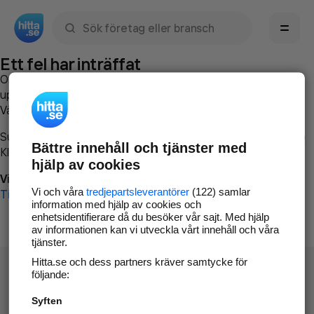
Sök namn, gata, ort, telefon, företag, sökord
Ett fel har inträffat
Om du vill kan du
kontakta hitta.se
och beskriva hur felet
uppstod så att vi lättare och snabbare kan avhjälpa det.
Vänligen försök med följande:
Surfa till
www.hitta.se
Bättre innehåll och tjänster med
Klicka på
Tillbaka-knappen
i webbläsaren och försök igen
hjälp av cookies
Vi beklagar besväret!
Vi och våra
tredjepartsleverantörer
(122) samlar
Till startsidan
information med hjälp av cookies och
enhetsidentifierare då du besöker vår sajt. Med hjälp
av informationen kan vi utveckla vårt innehåll och våra
tjänster.
Hitta.se och dess partners kräver samtycke för
följande:
Syften
Hitta.se - Gratis nummerupplysning.