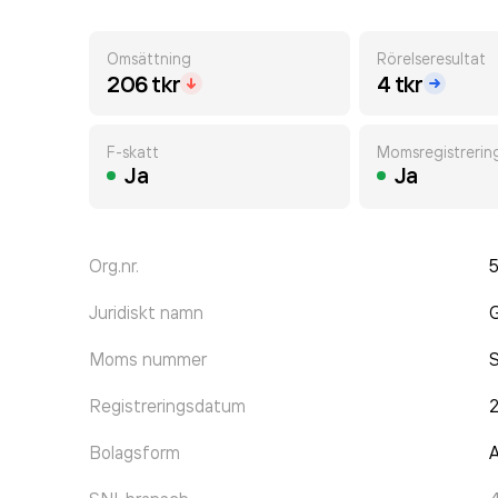
Omsättning
Rörelseresultat
206 tkr
4 tkr
F-skatt
Momsregistrerin
Ja
Ja
Org.nr.
Juridiskt namn
G
Moms nummer
Registreringsdatum
2
Bolagsform
A