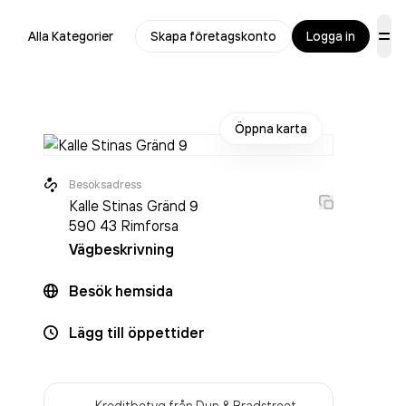
Alla Kategorier
Skapa företagskonto
Logga in
Öppna karta
Besöksadress
Kalle Stinas Gränd 9
590 43
Rimforsa
Vägbeskrivning
Besök hemsida
Lägg till öppettider
Kreditbetyg från Dun & Bradstreet