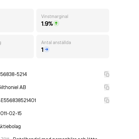
Vinstmarginal
1.9%
g
Antal anställda
1
556838-5214
ilthoniel AB
SE556838521401
011-02-15
ktiebolag