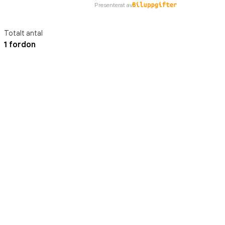
Presenterat av
Totalt antal
1 fordon