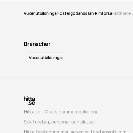
Vuxenutbildningar
Östergötlands län
Rimforsa
Gilthoniel
Branscher
Vuxenutbildningar
Hitta.se - Gratis nummerupplysning.
Sök företag, personer och platser.
Hitta telefonnummer, adresser, företagsinfo mm.