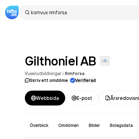
Gilthoniel
AB
Vuxenutbildningar
i
Rimforsa
·
Skriv ett omdöme
Verifierad
Webbsida
E-post
Årsredovisn
Överblick
Omdömen
Bilder
Bolagsdata