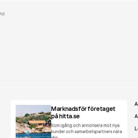
 AB
A
Marknadsför företaget
på hitta.se
A
Kom igång och annonsera mot nya
L
kunder och samarbetspartners nära
dig.