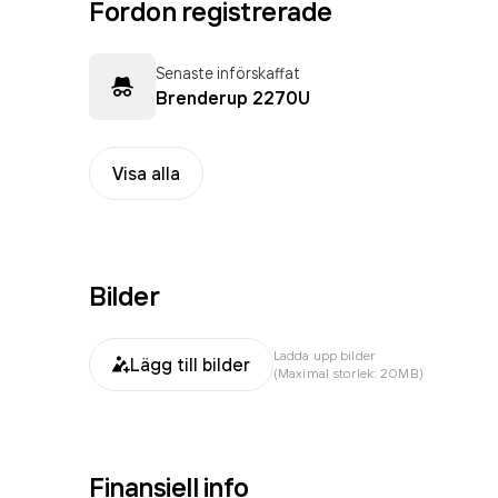
Fordon registrerade
Senaste införskaffat
Brenderup 2270U
Visa alla
Bilder
Ladda upp bilder
Lägg till bilder
(Maximal storlek: 20MB)
Finansiell info