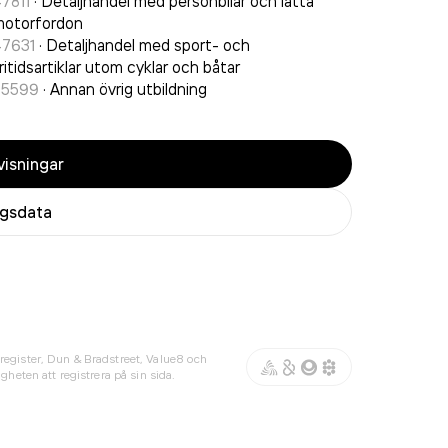
7811
·
Detaljhandel med personbilar och lätta
motorfordon
47631
·
Detaljhandel med sport- och
ritidsartiklar utom cyklar och båtar
85599
·
Annan övrig utbildning
isningar
agsdata
register, Dun & Bradstreet, Value8 och
gheten att registrera på sin sida.