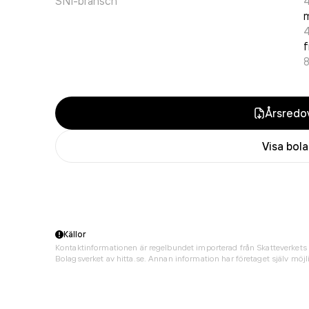
SNI-bransch
4
f
Årsredov
Visa bol
Källor
Kontaktinformationen är regelbundet importerad från Skatteverkets 
Bolagsverket av hitta.se. Annan information har företaget själv möjli