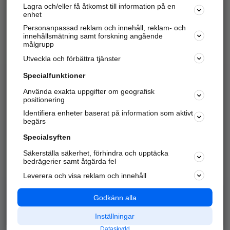
Lagra och/eller få åtkomst till information på en
Sök företag, personer och platser.
enhet
Personanpassad reklam och innehåll, reklam- och
Hitta telefonnummer, adresser, företagsinfo mm.
innehållsmätning samt forskning angående
målgrupp
Utveckla och förbättra tjänster
Marknadsför företaget
på hitta.se
Specialfunktioner
Använda exakta uppgifter om geografisk
Kom igång och annonsera mot
positionering
nya kunder och
Identifiera enheter baserat på information som aktivt
samarbetspartners nära dig.
begärs
Läs mer här
Specialsyften
Säkerställa säkerhet, förhindra och upptäcka
Alla kategorier
Populära sökningar
bedrägerier samt åtgärda fel
Leverera och visa reklam och innehåll
API & Kartor
Annonsera
Logga in
Integritet
Godkänn alla
Om oss
Nödnummer
Inställningar
Dataskydd