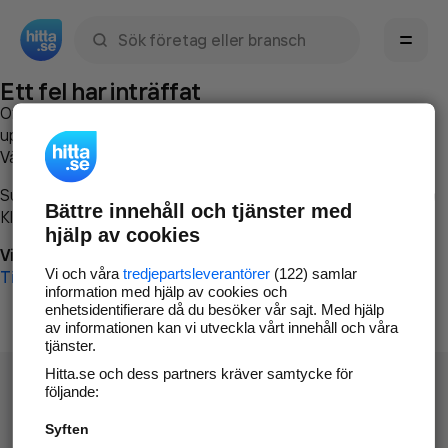
Sök namn, gata, ort, telefon, företag, sökord
Ett fel har inträffat
Om du vill kan du
kontakta hitta.se
och beskriva hur felet
uppstod så att vi lättare och snabbare kan avhjälpa det.
Vänligen försök med följande:
Surfa till
www.hitta.se
Bättre innehåll och tjänster med
Klicka på
Tillbaka-knappen
i webbläsaren och försök igen
hjälp av cookies
Vi beklagar besväret!
Vi och våra
tredjepartsleverantörer
(122) samlar
Till startsidan
information med hjälp av cookies och
enhetsidentifierare då du besöker vår sajt. Med hjälp
av informationen kan vi utveckla vårt innehåll och våra
tjänster.
Hitta.se och dess partners kräver samtycke för
följande:
Syften
Hitta.se - Gratis nummerupplysning.