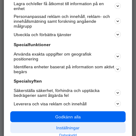
Lagra och/eller få åtkomst till information på en
Sök företag, personer och platser.
enhet
Personanpassad reklam och innehåll, reklam- och
Hitta telefonnummer, adresser, företagsinfo mm.
innehållsmätning samt forskning angående
målgrupp
Utveckla och förbättra tjänster
Marknadsför företaget
på hitta.se
Specialfunktioner
Använda exakta uppgifter om geografisk
Kom igång och annonsera mot
positionering
nya kunder och
Identifiera enheter baserat på information som aktivt
samarbetspartners nära dig.
begärs
Läs mer här
Specialsyften
Säkerställa säkerhet, förhindra och upptäcka
Alla kategorier
Populära sökningar
bedrägerier samt åtgärda fel
Leverera och visa reklam och innehåll
API & Kartor
Annonsera
Logga in
Integritet
Godkänn alla
Om oss
Nödnummer
Inställningar
Dataskydd