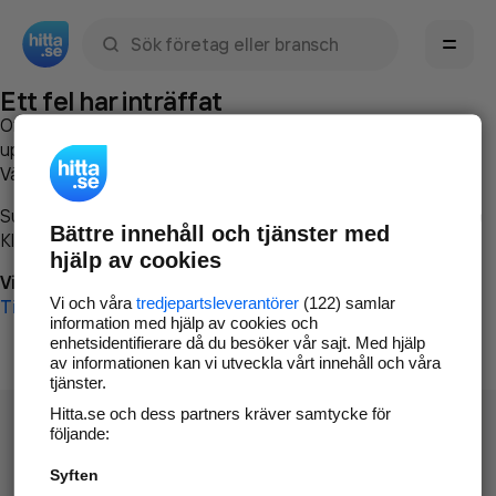
Sök namn, gata, ort, telefon, företag, sökord
Ett fel har inträffat
Om du vill kan du
kontakta hitta.se
och beskriva hur felet
uppstod så att vi lättare och snabbare kan avhjälpa det.
Vänligen försök med följande:
Surfa till
www.hitta.se
Bättre innehåll och tjänster med
Klicka på
Tillbaka-knappen
i webbläsaren och försök igen
hjälp av cookies
Vi beklagar besväret!
Vi och våra
tredjepartsleverantörer
(122) samlar
Till startsidan
information med hjälp av cookies och
enhetsidentifierare då du besöker vår sajt. Med hjälp
av informationen kan vi utveckla vårt innehåll och våra
tjänster.
Hitta.se och dess partners kräver samtycke för
följande:
Syften
Hitta.se - Gratis nummerupplysning.