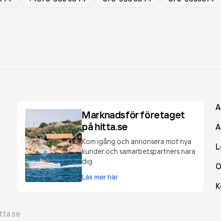
A
Marknadsför företaget
på hitta.se
A
Kom igång och annonsera mot nya
L
kunder och samarbetspartners nära
dig.
O
Läs mer här
K
tta.se