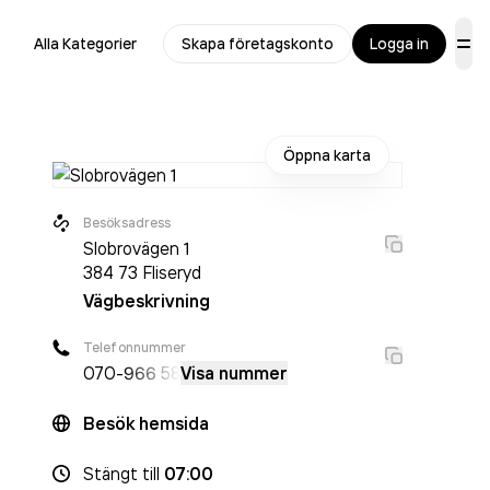
Alla Kategorier
Skapa företagskonto
Logga in
Öppna karta
Besöksadress
Slobrovägen 1
384 73
Fliseryd
Vägbeskrivning
Telefonnummer
070-
966 58
Visa nummer
Besök hemsida
Stängt
till
07:00