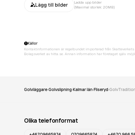
Ladda upp bilder
Lägg till bilder
(Maximal storlek: 20MB)
Källor
Kontaktinformationen är regelbundet importerad från Skatteverkets 
Bolagsverket av hitta.se. Annan information har företaget själv möjli
Golvläggare
Golvslipning
Kalmar län
Fliseryd
GolvTraditio
Olika telefonformat
+46709665874
0709665874
+4670 966 5