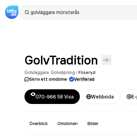
GolvTradition
Golvläggare
Golvslipning
i
Fliseryd
·
Skriv ett omdöme
Verifierad
070-966 58
Visa
Webbsida
E-
Överblick
Omdömen
Bilder