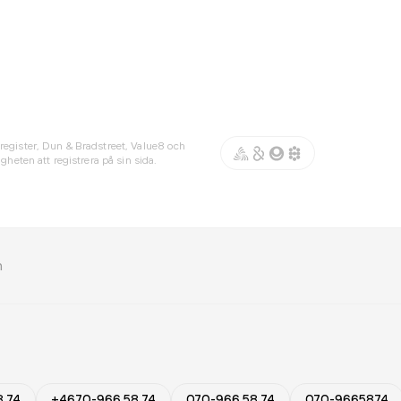
register, Dun & Bradstreet, Value8 och
gheten att registrera på sin sida.
n
8 74
+4670-966 58 74
070-966 58 74
070-9665874