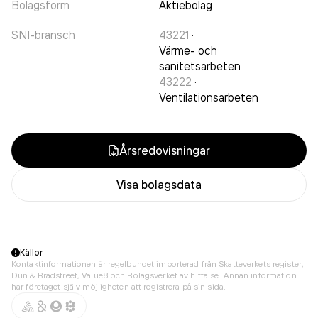
Bolagsform
Aktiebolag
SNI-bransch
43221
·
Värme- och
sanitetsarbeten
43222
·
Ventilationsarbeten
Årsredovisningar
Visa bolagsdata
Källor
Kontaktinformationen är regelbundet importerad från Skatteverkets register,
Dun & Bradstreet, Value8 och Bolagsverket av hitta.se. Annan information
har företaget själv möjligheten att registrera på sin sida.