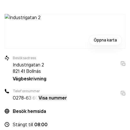
är ett aktiebolag som varit aktivt sedan 1988. Hälsinge Rör
AB
omsatte 28 438 000,00 kr
senaste räkenskapsåret
(2025).
Öppna karta
Besöksadress
Industrigatan 2
821 41
Bollnäs
Vägbeskrivning
Telefonnummer
0278
-63 60
Visa nummer
Besök hemsida
Stängt
till
08:00