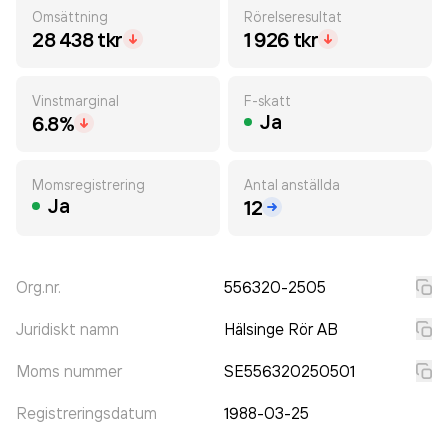
Omsättning
Rörelseresultat
28 438 tkr
1 926 tkr
Vinstmarginal
F-skatt
Ja
6.8%
Momsregistrering
Antal anställda
Ja
12
Org.nr.
556320-2505
Juridiskt namn
Hälsinge Rör AB
Moms nummer
SE556320250501
Registreringsdatum
1988-03-25