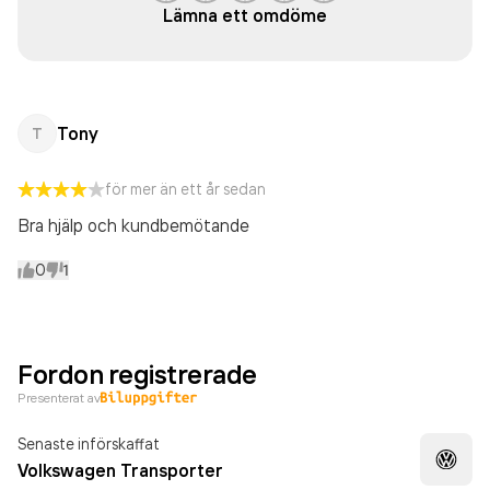
Lämna ett omdöme
Tony
T
för mer än ett år sedan
Bra hjälp och kundbemötande
0
1
Fordon registrerade
Presenterat av
Senaste införskaffat
Volkswagen Transporter