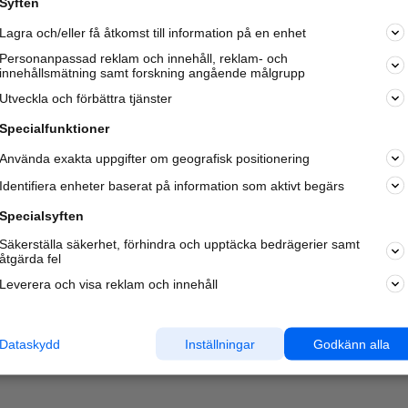
Syften
Kom igång och annonsera mot
Lagra och/eller få åtkomst till information på en enhet
nya kunder och
samarbetspartners nära dig.
Personanpassad reklam och innehåll, reklam- och
innehållsmätning samt forskning angående målgrupp
Läs mer här
Utveckla och förbättra tjänster
Specialfunktioner
Använda exakta uppgifter om geografisk positionering
Identifiera enheter baserat på information som aktivt begärs
Specialsyften
Säkerställa säkerhet, förhindra och upptäcka bedrägerier samt
åtgärda fel
Leverera och visa reklam och innehåll
Dataskydd
Inställningar
Godkänn alla