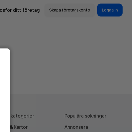
sför ditt företag
Skapa företagskonto
Logga in
Alla kategorier
Populära sökningar
API & Kartor
Annonsera