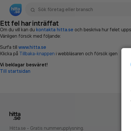
Sök namn, gata, ort, telefon, företag, sökord
Ett fel har inträffat
Om du vill kan du
kontakta hitta.se
och beskriva hur felet upps
Vänligen försök med följande:
Surfa till
www.hitta.se
Klicka på
Tillbaka-knappen
i webbläsaren och försök igen
Vi beklagar besväret!
Till startsidan
Hitta.se - Gratis nummerupplysning.