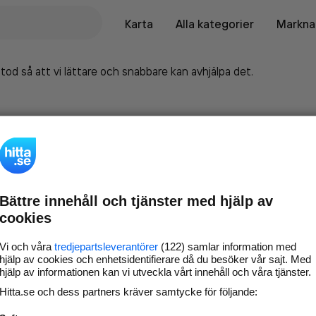
Karta
Alla kategorier
Marknad
tod så att vi lättare och snabbare kan avhjälpa det.
Bättre innehåll och tjänster med hjälp av
cookies
Vi och våra
tredjepartsleverantörer
(122) samlar information med
hjälp av cookies och enhetsidentifierare då du besöker vår sajt. Med
hjälp av informationen kan vi utveckla vårt innehåll och våra tjänster.
Marknadsför företaget på
Hitta.se och dess partners kräver samtycke för följande:
hitta.se