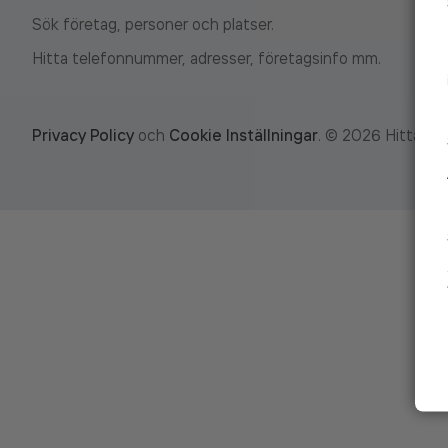
Sök företag, personer och platser.
Hitta telefonnummer, adresser, företagsinfo mm.
Privacy Policy
och
Cookie Inställningar
.
©
2026
Hitta.se