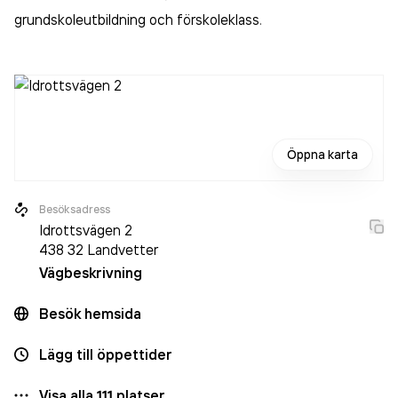
grundskoleutbildning och förskoleklass
.
Öppna karta
Besöksadress
Idrottsvägen 2
438 32
Landvetter
Vägbeskrivning
Besök hemsida
Lägg till öppettider
Visa alla
111
platser