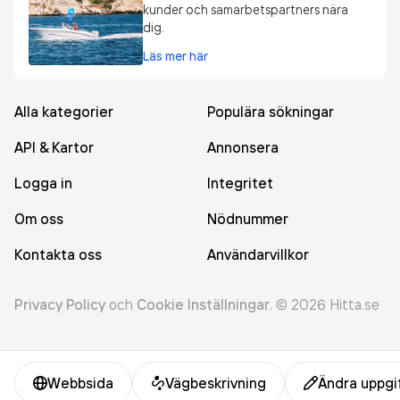
kunder och samarbetspartners nära
dig.
Läs mer här
Alla kategorier
Populära sökningar
API & Kartor
Annonsera
Logga in
Integritet
Om oss
Nödnummer
Kontakta oss
Användarvillkor
Privacy Policy
och
Cookie Inställningar
.
©
2026
Hitta.se
Webbsida
Vägbeskrivning
Ändra uppgi