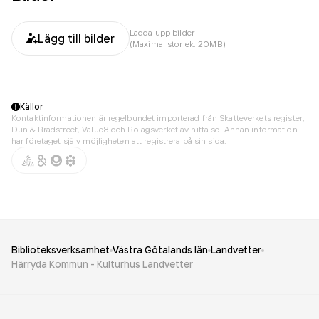
Ladda upp bilder
Lägg till bilder
(Maximal storlek: 20MB)
Källor
Kontaktinformationen är regelbundet importerad från Skatteverkets register,
Dun & Bradstreet, Value8 och Bolagsverket av hitta.se. Annan information
har företaget själv möjligheten att registrera på sin sida.
Biblioteksverksamhet
Västra Götalands län
Landvetter
Härryda Kommun - Kulturhus Landvetter