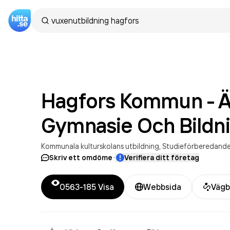
Hagfors Kommun - Ä
Gymnasie Och Bildn
Kommunala kulturskolans utbildning
Studieförberedande gym
·
Skriv ett omdöme
Verifiera ditt företag
0563-185
Visa
Webbsida
Vägb