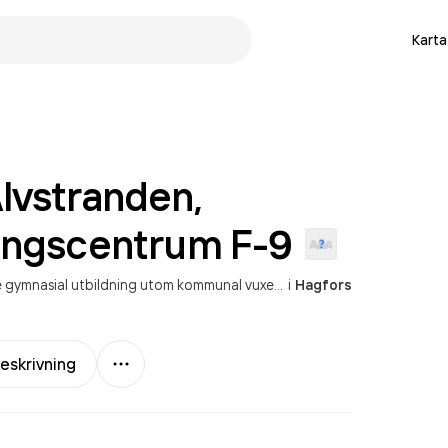
Karta
lvstranden,
ingscentrum
F-9
nasial utbildning utom kommunal vuxenutbildning
i
Hagfors
Mer
eskrivning