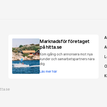
A
Marknadsför företaget
på hitta.se
A
Kom igång och annonsera mot nya
L
kunder och samarbetspartners nära
dig.
O
Läs mer här
K
tta.se