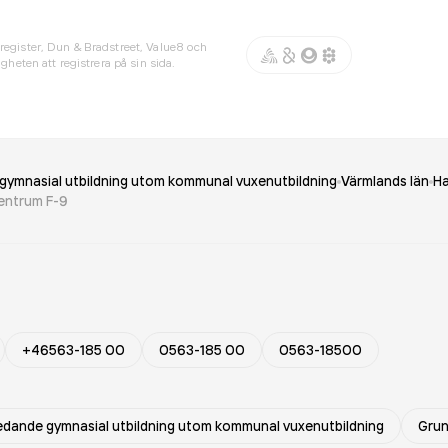
register, Dun & Bradstreet, Value8 och
gheten att registrera på sin sida.
gymnasial utbildning utom kommunal vuxenutbildning
Värmlands län
Ha
entrum F-9
+46563-185 00
0563-185 00
0563-18500
edande gymnasial utbildning utom kommunal vuxenutbildning
Grun