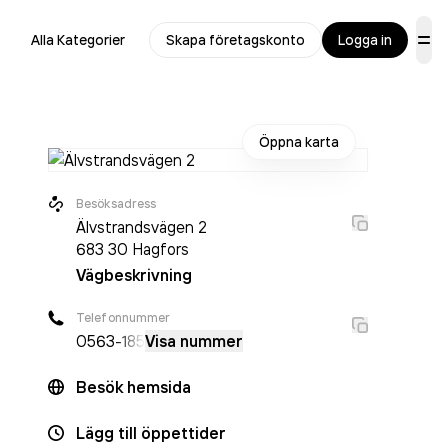
Alla Kategorier
Skapa företagskonto
Logga in
Öppna karta
Besöksadress
Älvstrandsvägen 2
683 30
Hagfors
Vägbeskrivning
Telefonnummer
0563
-185
Visa nummer
Besök hemsida
Lägg till öppettider