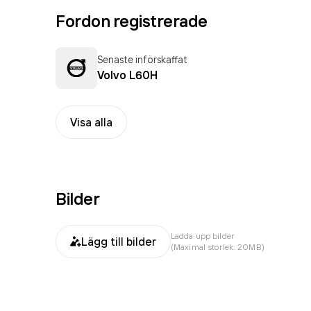
Fordon registrerade
Senaste införskaffat
Volvo L60H
Visa alla
Bilder
Ladda upp bilder
Lägg till bilder
(Maximal storlek: 20MB)