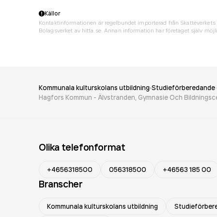
Källor
Kontaktinformationen är regelbundet importerad från Skatteverkets 
Bolagsverket av hitta.se. Annan information har företaget själv möjli
Kommunala kulturskolans utbildning
Studieförberedande 
Hagfors Kommun - Älvstranden, Gymnasie Och Bildningsc
Olika telefonformat
+4656318500
056318500
+46563 185 00
Branscher
Kommunala kulturskolans utbildning
Studieförber