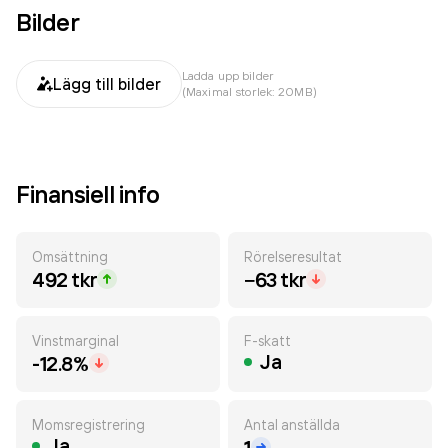
Bilder
Ladda upp bilder
Lägg till bilder
(Maximal storlek: 20MB)
Finansiell info
Omsättning
Rörelseresultat
492 tkr
−63 tkr
Vinstmarginal
F-skatt
Ja
-12.8%
Momsregistrering
Antal anställda
Ja
1