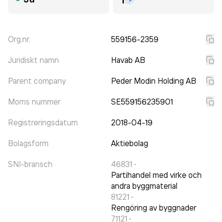
Org.nr.
559156-2359
Juridiskt namn
Havab AB
Parent company
Peder Modin Holding AB
Moms nummer
SE559156235901
Registreringsdatum
2018-04-19
Bolagsform
Aktiebolag
SNI-bransch
46831
·
Partihandel med virke och
andra byggmaterial
81221
·
Rengöring av byggnader
71121
·