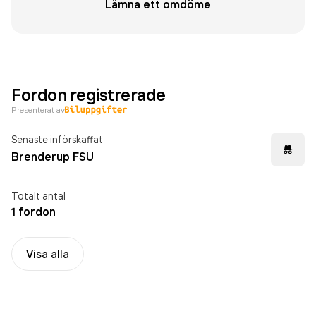
Lämna ett omdöme
Fordon registrerade
Presenterat av
Senaste införskaffat
Brenderup FSU
Totalt antal
1 fordon
Visa alla