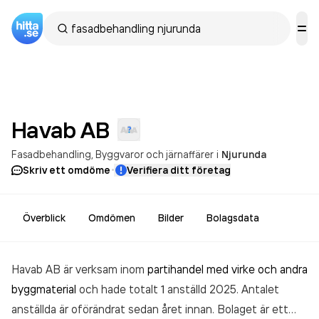
Havab
AB
Fasadbehandling
Byggvaror och järnaffärer
i
Njurunda
·
Skriv ett omdöme
Verifiera ditt företag
Överblick
Omdömen
Bilder
Bolagsdata
Havab AB är verksam inom
partihandel med virke och andra
byggmaterial
och hade totalt 1 anställd 2025. Antalet
anställda är oförändrat sedan året innan. Bolaget är ett