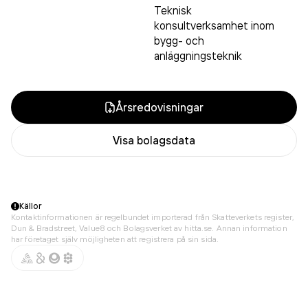
Teknisk
konsultverksamhet inom
bygg- och
anläggningsteknik
Årsredovisningar
Visa bolagsdata
Källor
Kontaktinformationen är regelbundet importerad från Skatteverkets register,
Dun & Bradstreet, Value8 och Bolagsverket av hitta.se. Annan information
har företaget själv möjligheten att registrera på sin sida.