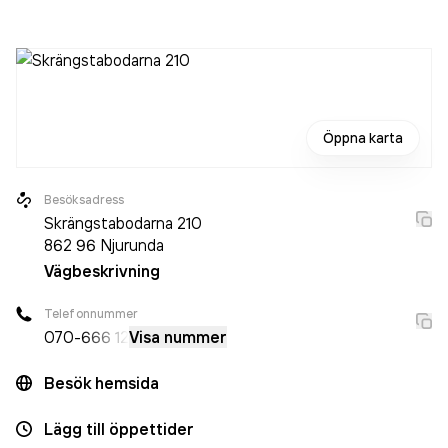
aktiebolag som varit aktivt sedan 2018. Havab AB
omsatte
492 000,00 kr
senaste räkenskapsåret (2025).
Öppna karta
Besöksadress
Skrängstabodarna 210
862 96
Njurunda
Vägbeskrivning
Telefonnummer
070-
666 12
Visa nummer
Besök hemsida
Lägg till öppettider