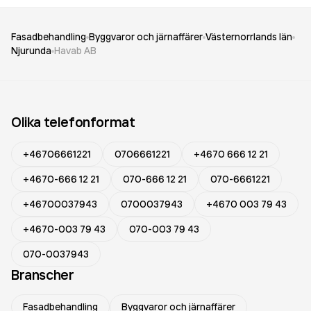
Fasadbehandling
Byggvaror och järnaffärer
Västernorrlands län
Njurunda
Havab AB
Olika telefonformat
+46706661221
0706661221
+4670 666 12 21
+4670-666 12 21
070-666 12 21
070-6661221
+46700037943
0700037943
+4670 003 79 43
+4670-003 79 43
070-003 79 43
070-0037943
Branscher
Fasadbehandling
Byggvaror och järnaffärer