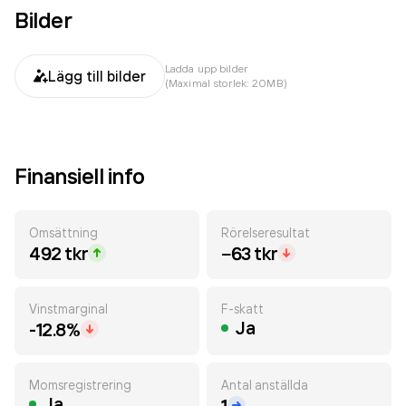
Bilder
Ladda upp bilder
Lägg till bilder
(Maximal storlek: 20MB)
Finansiell info
Omsättning
Rörelseresultat
492 tkr
−63 tkr
Vinstmarginal
F-skatt
Ja
-12.8%
Momsregistrering
Antal anställda
Ja
1