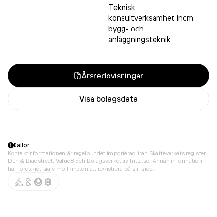
Teknisk
konsultverksamhet inom
bygg- och
anläggningsteknik
Årsredovisningar
Visa bolagsdata
Källor
Kontaktinformationen är regelbundet importerad från Skatteverkets register,
Dun & Bradstreet, Value8 och Bolagsverket av hitta.se. Annan information
har företaget själv möjligheten att registrera på sin sida.