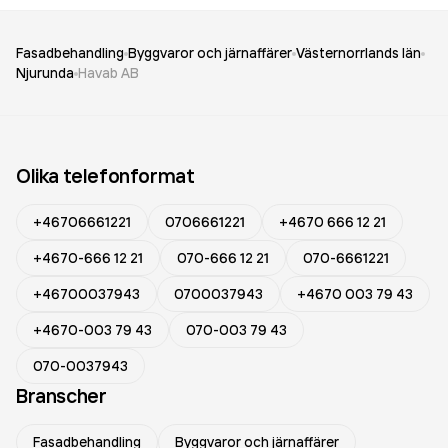
Fasadbehandling
Byggvaror och järnaffärer
Västernorrlands län
Njurunda
Havab AB
Olika telefonformat
+46706661221
0706661221
+4670 666 12 21
+4670-666 12 21
070-666 12 21
070-6661221
+46700037943
0700037943
+4670 003 79 43
+4670-003 79 43
070-003 79 43
070-0037943
Branscher
Fasadbehandling
Byggvaror och järnaffärer