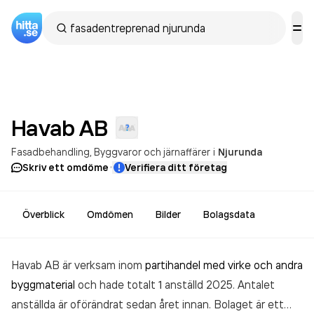
Havab
AB
Fasadbehandling
Byggvaror och järnaffärer
i
Njurunda
·
Skriv ett omdöme
Verifiera ditt företag
Överblick
Omdömen
Bilder
Bolagsdata
Havab AB är verksam inom
partihandel med virke och andra
byggmaterial
och hade totalt 1 anställd 2025. Antalet
anställda är oförändrat sedan året innan. Bolaget är ett