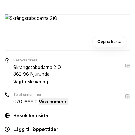
aktiebolag som varit aktivt sedan 2018. Havab AB
omsatte
492 000,00 kr
senaste räkenskapsåret (2025).
Öppna karta
Besöksadress
Skrängstabodarna 210
862 96
Njurunda
Vägbeskrivning
Telefonnummer
070-
666 12
Visa nummer
Besök hemsida
Lägg till öppettider