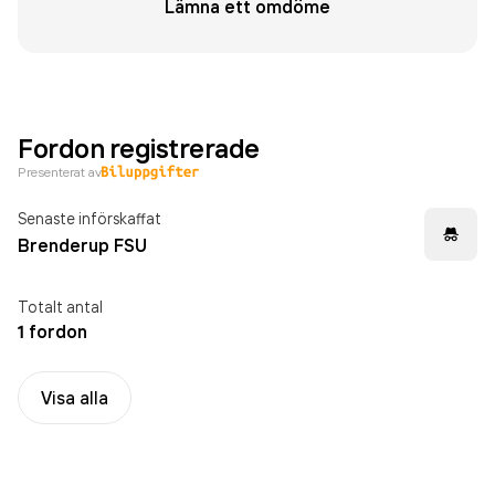
Lämna ett omdöme
Fordon registrerade
Presenterat av
Senaste införskaffat
Brenderup FSU
Totalt antal
1 fordon
Visa alla