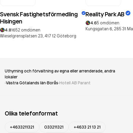
Svensk Fastighetsförmedling
Reality Park AB
Hisingen
4.6
5
omdömen
Kungsgatan 6,
285 31
Ma
4.8
1652
omdömen
Wieselgrensplatsen 23,
417 12
Göteborg
Uthyrning och förvaltning av egna eller arrenderade, andra
lokaler
Västra Götalands län
Borås
Hotell AB Parant
Olika telefonformat
+4633211321
033211321
+4633 21 13 21