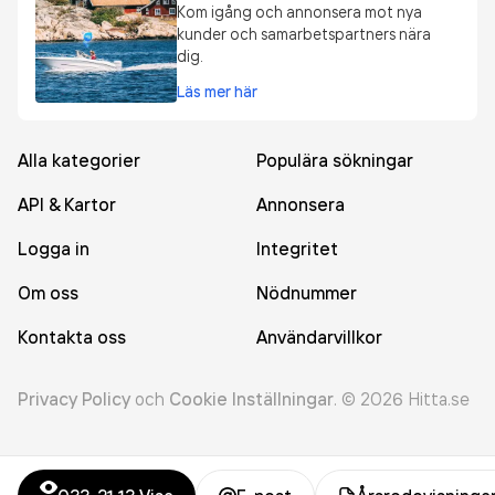
Kom igång och annonsera mot nya
kunder och samarbetspartners nära
dig.
Läs mer här
Alla kategorier
Populära sökningar
API & Kartor
Annonsera
Logga in
Integritet
Om oss
Nödnummer
Kontakta oss
Användarvillkor
Privacy Policy
och
Cookie Inställningar
.
©
2026
Hitta.se