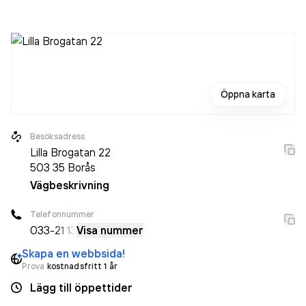
Hotell AB Parant
omsatte 5 599 000,00 kr
senaste
räkenskapsåret (2024).
Öppna karta
Besöksadress
Lilla Brogatan 22
503 35
Borås
Vägbeskrivning
Telefonnummer
033-
21 13
Visa nummer
Skapa en webbsida!
Prova
kostnadsfritt 1 år
Lägg till öppettider