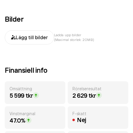
Bilder
Ladda upp bilder
Lägg till bilder
(Maximal storlek: 20MB)
Finansiell info
Omsättning
Rörelseresultat
5 599 tkr
2 629 tkr
Vinstmarginal
F-skatt
Nej
47.0%