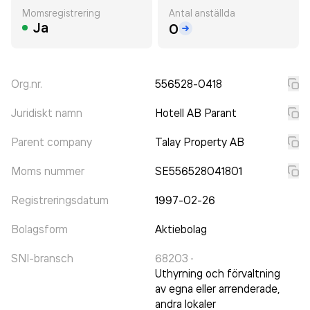
Momsregistrering
Antal anställda
Ja
0
Org.nr.
556528-0418
Juridiskt namn
Hotell AB Parant
Parent company
Talay Property AB
Moms nummer
SE556528041801
Registreringsdatum
1997-02-26
Bolagsform
Aktiebolag
SNI-bransch
68203
·
Uthyrning och förvaltning
av egna eller arrenderade,
andra lokaler