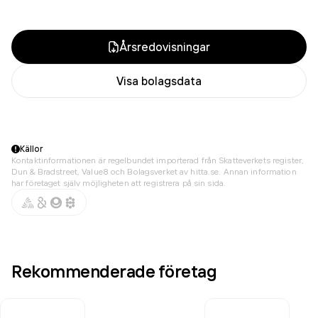
Årsredovisningar
Visa bolagsdata
Källor
Kontaktinformationen är regelbundet importerad från Skatteverkets register,
Dun & Bradstreet, Value8 och Bolagsverket av hitta.se. Annan information
har företaget själv möjligheten att registrera på sin sida.
Rekommenderade företag