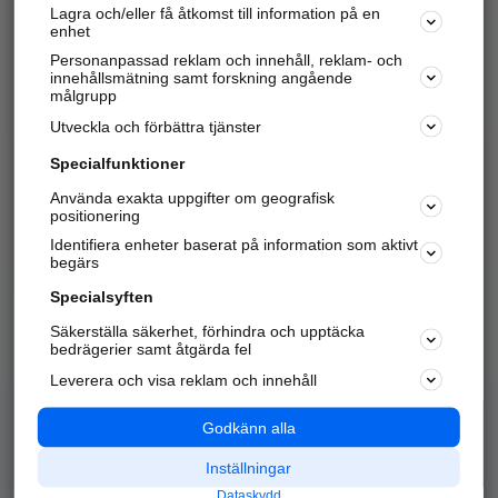
Lagra och/eller få åtkomst till information på en
Sök företag, personer och platser.
enhet
Personanpassad reklam och innehåll, reklam- och
Hitta telefonnummer, adresser, företagsinfo mm.
innehållsmätning samt forskning angående
målgrupp
Utveckla och förbättra tjänster
Marknadsför företaget
på hitta.se
Specialfunktioner
Använda exakta uppgifter om geografisk
Kom igång och annonsera mot
positionering
nya kunder och
Identifiera enheter baserat på information som aktivt
samarbetspartners nära dig.
begärs
Läs mer här
Specialsyften
Säkerställa säkerhet, förhindra och upptäcka
Alla kategorier
Populära sökningar
bedrägerier samt åtgärda fel
Leverera och visa reklam och innehåll
API & Kartor
Annonsera
Logga in
Integritet
Godkänn alla
Om oss
Nödnummer
Inställningar
Dataskydd