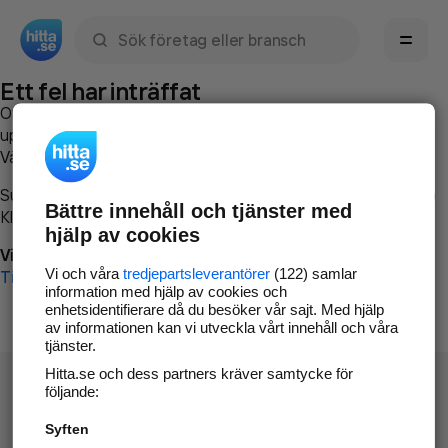
Sök namn, gata, ort, telefon, företag, sökord
Ett fel har inträffat
Om du vill kan du
kontakta hitta.se
och beskriva hur felet
uppstod så att vi lättare och snabbare kan avhjälpa det.
Vänligen försök med följande:
Surfa till
www.hitta.se
Bättre innehåll och tjänster med
Klicka på
Tillbaka-knappen
i webbläsaren och försök igen
hjälp av cookies
Vi beklagar besväret!
Vi och våra
tredjepartsleverantörer
(122) samlar
Till startsidan
information med hjälp av cookies och
enhetsidentifierare då du besöker vår sajt. Med hjälp
av informationen kan vi utveckla vårt innehåll och våra
tjänster.
Hitta.se och dess partners kräver samtycke för
följande:
Syften
Hitta.se - Gratis nummerupplysning.