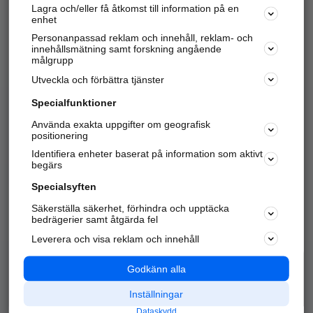
Lagra och/eller få åtkomst till information på en
Sök företag, personer och platser.
enhet
Personanpassad reklam och innehåll, reklam- och
Hitta telefonnummer, adresser, företagsinfo mm.
innehållsmätning samt forskning angående
målgrupp
Utveckla och förbättra tjänster
Marknadsför företaget
på hitta.se
Specialfunktioner
Använda exakta uppgifter om geografisk
Kom igång och annonsera mot
positionering
nya kunder och
Identifiera enheter baserat på information som aktivt
samarbetspartners nära dig.
begärs
Läs mer här
Specialsyften
Säkerställa säkerhet, förhindra och upptäcka
Alla kategorier
Populära sökningar
bedrägerier samt åtgärda fel
Leverera och visa reklam och innehåll
API & Kartor
Annonsera
Logga in
Integritet
Godkänn alla
Om oss
Nödnummer
Inställningar
Dataskydd