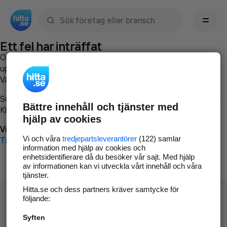
Sök namn, gata, ort, telefon, företag, sökord
Ett fel har inträffat
Om du vill kan du
kontakta hitta.se
och beskriva hur felet
uppstod så att vi lättare och snabbare kan avhjälpa det.
Vänligen försök med följande:
Surfa till
www.hitta.se
Bättre innehåll och tjänster med
Klicka på
Tillbaka-knappen
i webbläsaren och försök igen
hjälp av cookies
Vi beklagar besväret!
Vi och våra
tredjepartsleverantörer
(122) samlar
Till startsidan
information med hjälp av cookies och
enhetsidentifierare då du besöker vår sajt. Med hjälp
av informationen kan vi utveckla vårt innehåll och våra
tjänster.
Hitta.se och dess partners kräver samtycke för
följande:
Syften
Hitta.se - Gratis nummerupplysning.