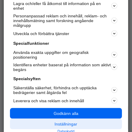
Lagra och/eller få åtkomst till information på en
Sök företag, personer och platser.
enhet
Personanpassad reklam och innehåll, reklam- och
Hitta telefonnummer, adresser, företagsinfo mm.
innehållsmätning samt forskning angående
målgrupp
Utveckla och förbättra tjänster
Marknadsför företaget
på hitta.se
Specialfunktioner
Använda exakta uppgifter om geografisk
Kom igång och annonsera mot
positionering
nya kunder och
Identifiera enheter baserat på information som aktivt
samarbetspartners nära dig.
begärs
Läs mer här
Specialsyften
Säkerställa säkerhet, förhindra och upptäcka
Alla kategorier
Populära sökningar
bedrägerier samt åtgärda fel
Leverera och visa reklam och innehåll
API & Kartor
Annonsera
Logga in
Integritet
Godkänn alla
Om oss
Nödnummer
Inställningar
Dataskydd