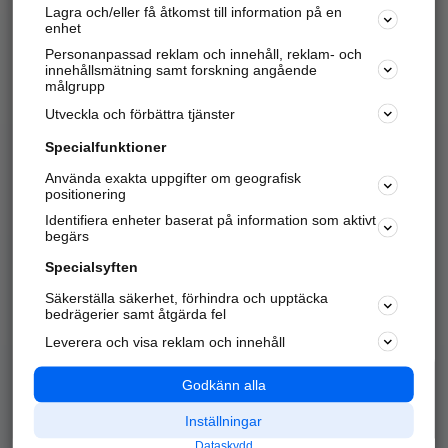
Lagra och/eller få åtkomst till information på en
Sök företag, personer och platser.
enhet
Personanpassad reklam och innehåll, reklam- och
Hitta telefonnummer, adresser, företagsinfo mm.
innehållsmätning samt forskning angående
målgrupp
Utveckla och förbättra tjänster
Marknadsför företaget
på hitta.se
Specialfunktioner
Använda exakta uppgifter om geografisk
Kom igång och annonsera mot
positionering
nya kunder och
Identifiera enheter baserat på information som aktivt
samarbetspartners nära dig.
begärs
Läs mer här
Specialsyften
Säkerställa säkerhet, förhindra och upptäcka
Alla kategorier
Populära sökningar
bedrägerier samt åtgärda fel
Leverera och visa reklam och innehåll
API & Kartor
Annonsera
Logga in
Integritet
Godkänn alla
Om oss
Nödnummer
Inställningar
Dataskydd