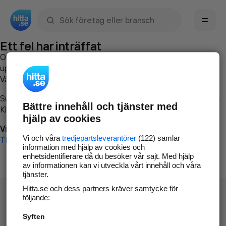
Sök namn, gata, ort, telefon, företag, sökord
Ett fel har inträffat
Om du vill kan du
kontakta hitta.se
och beskriva hur felet
uppstod så att vi lättare och snabbare kan avhjälpa det.
Vänligen försök med följande:
Surfa till
www.hitta.se
Bättre innehåll och tjänster med
Klicka på
Tillbaka-knappen
i webbläsaren och försök igen
hjälp av cookies
Vi beklagar besväret!
Vi och våra
tredjepartsleverantörer
(122) samlar
Till startsidan
information med hjälp av cookies och
enhetsidentifierare då du besöker vår sajt. Med hjälp
av informationen kan vi utveckla vårt innehåll och våra
tjänster.
Hitta.se och dess partners kräver samtycke för
följande:
Syften
Hitta.se - Gratis nummerupplysning.