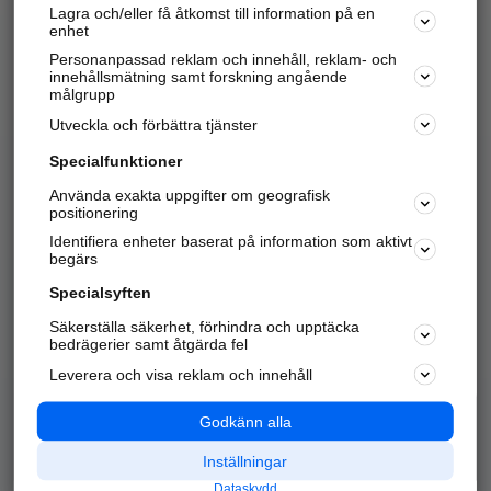
Lagra och/eller få åtkomst till information på en
Sök företag, personer och platser.
enhet
Personanpassad reklam och innehåll, reklam- och
Hitta telefonnummer, adresser, företagsinfo mm.
innehållsmätning samt forskning angående
målgrupp
Utveckla och förbättra tjänster
Marknadsför företaget
på hitta.se
Specialfunktioner
Använda exakta uppgifter om geografisk
Kom igång och annonsera mot
positionering
nya kunder och
Identifiera enheter baserat på information som aktivt
samarbetspartners nära dig.
begärs
Läs mer här
Specialsyften
Säkerställa säkerhet, förhindra och upptäcka
Alla kategorier
Populära sökningar
bedrägerier samt åtgärda fel
Leverera och visa reklam och innehåll
API & Kartor
Annonsera
Logga in
Integritet
Godkänn alla
Om oss
Nödnummer
Inställningar
Dataskydd