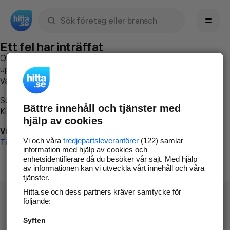
Sök namn, gata, ort, telefon, företag, sökord
Ett fel har inträffat
Om du vill kan du
kontakta hitta.se
och beskriva hur felet
uppstod så att vi lättare och snabbare kan avhjälpa det.
Vänligen försök med följande:
Surfa till
www.hitta.se
Bättre innehåll och tjänster med
Klicka på
Tillbaka-knappen
i webbläsaren och försök igen
hjälp av cookies
Vi beklagar besväret!
Vi och våra
tredjepartsleverantörer
(122) samlar
Till startsidan
information med hjälp av cookies och
enhetsidentifierare då du besöker vår sajt. Med hjälp
av informationen kan vi utveckla vårt innehåll och våra
tjänster.
Hitta.se och dess partners kräver samtycke för
följande:
Syften
Hitta.se - Gratis nummerupplysning.