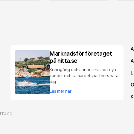
A
Marknadsför företaget
på hitta.se
A
Kom igång och annonsera mot nya
L
kunder och samarbetspartners nära
dig.
O
Läs mer här
K
tta.se