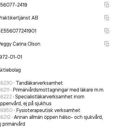
556077-2419
raktikertjänst AB
SE556077241901
eggy Carina Olson
972-01-01
ktiebolag
86230
·
Tandläkarverksamhet
6211
·
Primärvårdsmottagningar med läkare m.m.
86222
·
Specialistläkarverksamhet inom
ppenvård, ej på sjukhus
86950
·
Fysioterapeutisk verksamhet
86212
·
Annan allmän öppen hälso- och sjukvård,
j primärvård