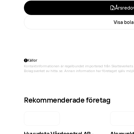
Årsredov
Visa bol
Källor
Kontaktinformationen är regelbundet importerad från Skatteverkets 
Bolagsverket av hitta.se. Annan information har företaget själv möjli
Rekommenderade företag
Huvudsta Vårdcentral AB -
Akupunk