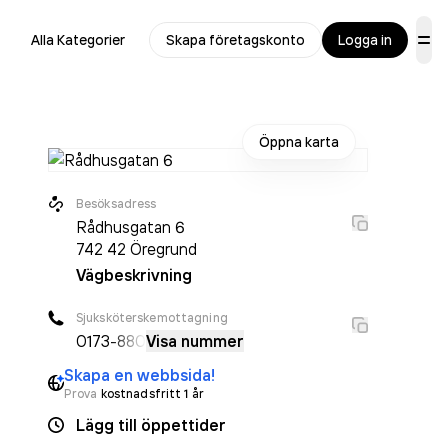
Alla Kategorier
Skapa företagskonto
Logga in
Öppna karta
Besöksadress
Rådhusgatan 6
742 42
Öregrund
Vägbeskrivning
Sjuksköterskemottagning
0173
-880
Visa nummer
Skapa en webbsida!
Prova
kostnadsfritt 1 år
Lägg till öppettider