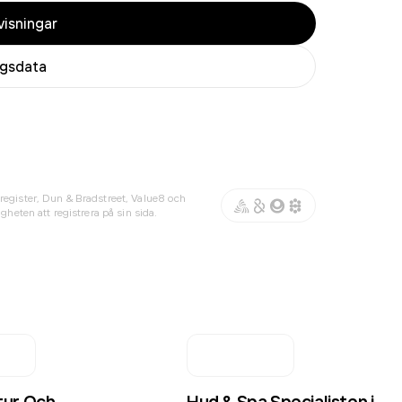
isningar
agsdata
register, Dun & Bradstreet, Value8 och
gheten att registrera på sin sida.
tur Och
Hud & Spa Specialisten i