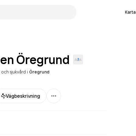
Karta
gen
Öregrund
 och sjukvård
i
Öregrund
Mer
Vägbeskrivning