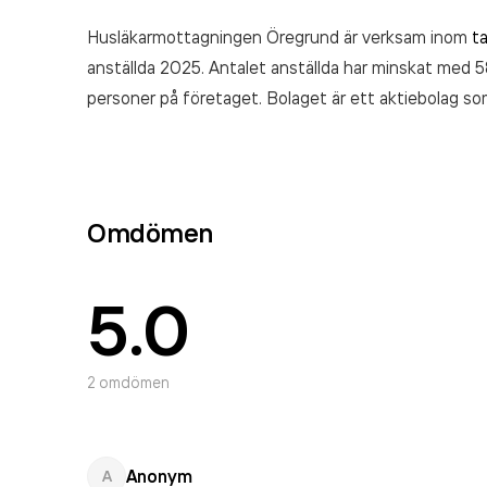
Husläkarmottagningen Öregrund är verksam inom
t
anställda 2025. Antalet anställda har minskat med
personer på företaget. Bolaget är ett aktiebolag s
Öregrund
omsatte 10 210 000 000,00 kr
senaste 
Omdömen
5.0
2
omdömen
Anonym
A