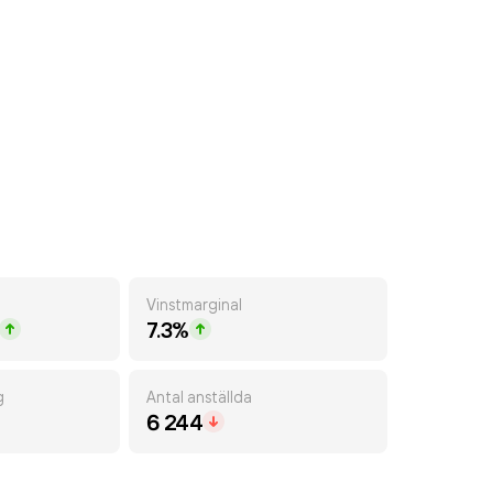
Vinstmarginal
7.3%
g
Antal anställda
6 244