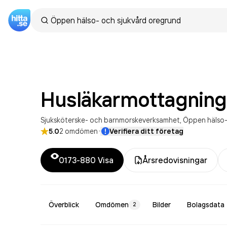
Husläkarmottagnin
Sjuksköterske- och barnmorskeverksamhet
Öppen hälso-
·
5.0
2
omdömen
Verifiera ditt företag
0173-880
Visa
Årsredovisningar
Överblick
Omdömen
Bilder
Bolagsdata
2