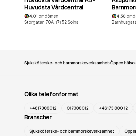
Huvudsta Vårdcentral
Barnmors
AB
4.0
1
omdömen
4.5
6
omd
Storgatan 70A,
171 52
Solna
Barnhusgata
Sjuksköterske- och barnmorskeverksamhet
Öppen hälso-
Olika telefonformat
+4617388012
017388012
+46173 880 12
Branscher
Sjuksköterske- och barnmorskeverksamhet
Öppen