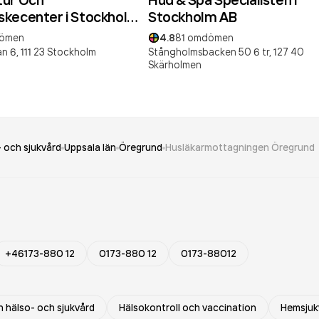
kecenter i Stockholm
Stockholm AB
ömen
4.8
81
omdömen
n 6,
111 23
Stockholm
Stångholmsbacken 50 6 tr,
127 40
Skärholmen
 och sjukvård
Uppsala län
Öregrund
Husläkarmottagningen Öregrund
+46173-880 12
0173-880 12
0173-88012
 hälso- och sjukvård
Hälsokontroll och vaccination
Hemsjuk