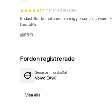
för mer än ett år sedan
Endast fint bemötande, kunnig personal och värm 
förståRö .
0
0
Fordon registrerade
Senaste införskaffat
Volvo EX90
Visa alla