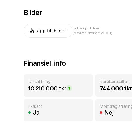
Bilder
Ladda upp bilder
Lägg till bilder
(Maximal storlek: 20MB)
Finansiell info
Omsättning
Rörelseresultat
10 210 000 tkr
744 000 tkr
F-skatt
Momsregistrerin
Ja
Nej