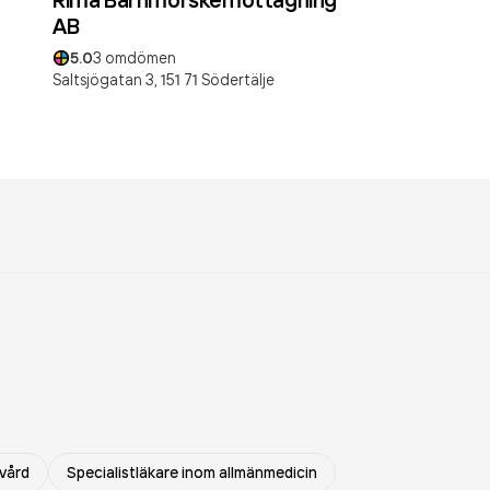
AB
5.0
3
omdömen
Saltsjögatan 3,
151 71
Södertälje
vård
Specialistläkare inom allmänmedicin