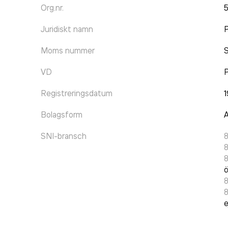
Org.nr.
Juridiskt namn
P
Moms nummer
VD
P
Registreringsdatum
1
Bolagsform
A
SNI-bransch
8
ö
e