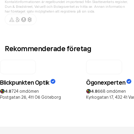
Kontaktinformationen är regelbundet importerad från Skatteverkets register,
Dun & Bradstreet, Value8 och Bolagsverket av hitta.se. Annan information
har företaget själv möjligheten att registrera på sin sida.
Rekommenderade företag
Blickpunkten Optik
Ögonexperten
4.8
724
omdömen
4.8
668
omdömen
Postgatan 26,
411 06
Göteborg
Kyrkogatan 17,
432 41
Va