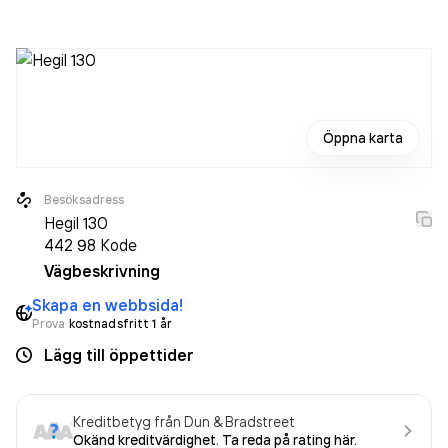
oförändrat sedan året innan. Bolaget är ett aktiebolag som
varit aktivt sedan 2010. Jb Eyewear AB
omsatte
2 686 000,00 kr
senaste räkenskapsåret (2025).
Öppna karta
Besöksadress
Hegil 130
442 98
Kode
Vägbeskrivning
Skapa en webbsida!
Prova
kostnadsfritt 1 år
Lägg till öppettider
Kreditbetyg från Dun & Bradstreet
Okänd kreditvärdighet. Ta reda på rating här.