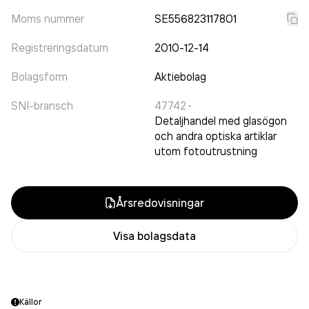
Moms nummer
SE556823117801
Registreringsdatum
2010-12-14
Bolagsform
Aktiebolag
SNI-bransch
47742
·
Detaljhandel med glasögon
och andra optiska artiklar
utom fotoutrustning
Årsredovisningar
Visa bolagsdata
Källor