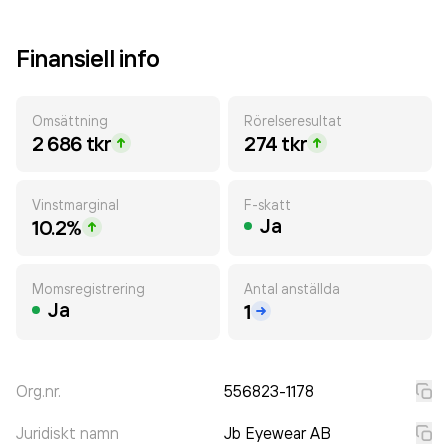
Finansiell info
Omsättning
Rörelseresultat
2 686 tkr
274 tkr
Vinstmarginal
F-skatt
Ja
10.2%
Momsregistrering
Antal anställda
Ja
1
Org.nr.
556823-1178
Juridiskt namn
Jb Eyewear AB