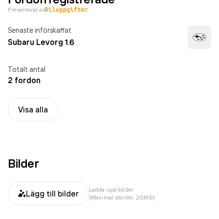
Presenterat av
Senaste införskaffat
Subaru Levorg 1.6
Totalt antal
2 fordon
Visa alla
Bilder
Ladda upp bilder
Lägg till bilder
(Maximal storlek: 20MB)