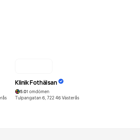
Klinik Fothälsan
5.0
1
omdömen
erås
Tulpangatan 6,
722 46
Västerås