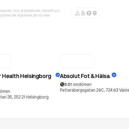
register, Dun & Bradstreet, Value8 och
gheten att registrera på sin sida.
r Health Helsingborg
Absolut Fot & Hälsa.
5.0
1
omdömen
Pettersbergsgatan 29C,
724 63
Väst
ömen
tan 35,
252 21
Helsingborg