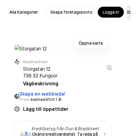
Alla Kategorier
Skapa företagskonto
Logga in
Öppna karta
Besöksadress
Storgatan 12
736 32
Kungsör
Vägbeskrivning
Skapa en webbsida!
Prova
kostnadsfritt 1 år
Lägg till öppettider
Kreditbetyg från Dun & Bradstreet
Okänd kreditvärdighet. Ta reda på