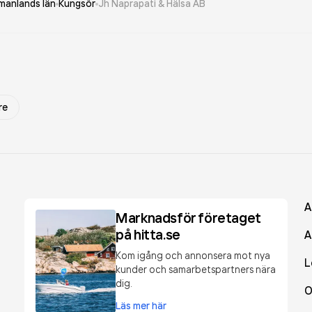
manlands län
Kungsör
Jh Naprapati & Hälsa AB
re
A
Marknadsför företaget
på hitta.se
A
Kom igång och annonsera mot nya
L
kunder och samarbetspartners nära
dig.
O
Läs mer här