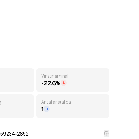
Vinstmarginal
-22.6%
g
Antal anställda
1
559234-2652