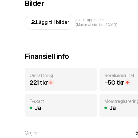
Bilder
Ladda upp bilder
Lägg till bilder
(Maximal storlek: 20MB)
Finansiell info
Omsättning
Rörelseresultat
221 tkr
−50 tkr
F-skatt
Momsregistrerin
Ja
Ja
Org.nr.