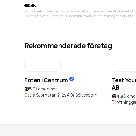
Källor
Kontaktinformationen är regelbundet importerad från Skatteverkets 
Bolagsverket av hitta.se. Annan information har företaget själv möjli
Rekommenderade företag
Foten i Centrum
Test You
AB
5.0
1
omdömen
Östra Storgatan 2,
294 31
Sölvesborg
4.8
8
omd
Drottningga