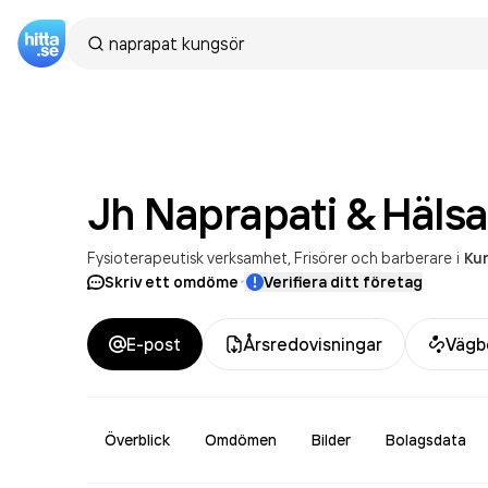
Jh Naprapati & Hälsa
Fysioterapeutisk verksamhet
Frisörer och barberare
i
Ku
·
Skriv ett omdöme
Verifiera ditt företag
E-post
Årsredovisningar
Vägb
Överblick
Omdömen
Bilder
Bolagsdata