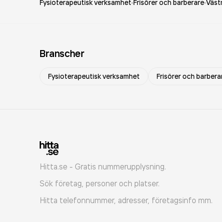
Fysioterapeutisk verksamhet
Frisörer och barberare
Väst
Branscher
Fysioterapeutisk verksamhet
Frisörer och barbera
Hitta.se - Gratis nummerupplysning.
Sök företag, personer och platser.
Hitta telefonnummer, adresser, företagsinfo mm.