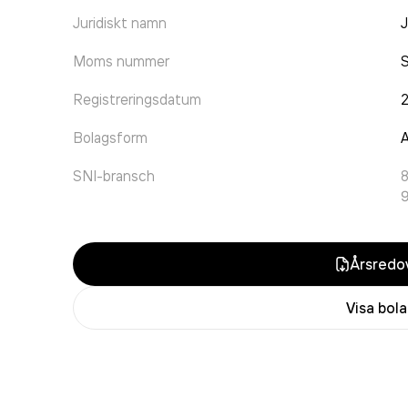
Juridiskt namn
J
Moms nummer
Registreringsdatum
Bolagsform
A
SNI-bransch
Årsredov
Visa bol