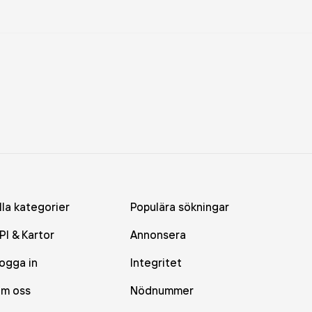
lla kategorier
Populära sökningar
PI & Kartor
Annonsera
ogga in
Integritet
m oss
Nödnummer