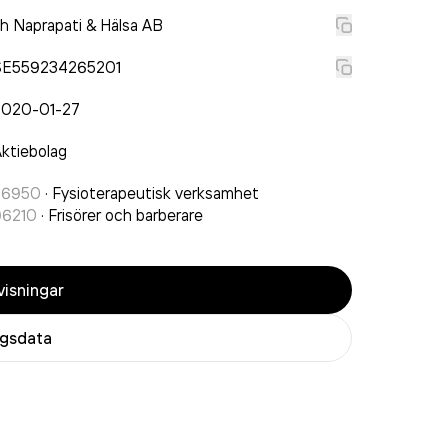
h Naprapati & Hälsa AB
SE559234265201
2020-01-27
ktiebolag
86950
·
Fysioterapeutisk verksamhet
96210
·
Frisörer och barberare
isningar
agsdata