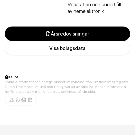
Reparation och underhåll
av hemelektronik
Årsredovisningar
Visa bolagsdata
Källor
Kontaktinformationen är regelbundet importerad från Skatteverkets register,
Dun & Bradstreet, Value8 och Bolagsverket av hitta.se. Annan information
har företaget själv möjligheten att registrera på sin sida.