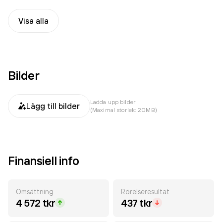
Visa alla
Bilder
Ladda upp bilder
Lägg till bilder
(Maximal storlek: 20MB)
Finansiell info
Omsättning
Rörelseresultat
4 572 tkr
437 tkr