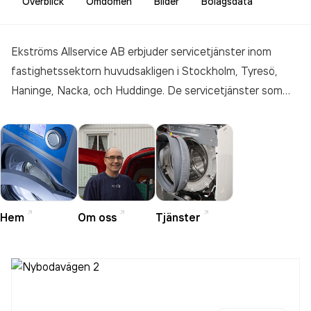
Överblick
Omdömen
Bilder
Bolagsdata
Ekströms Allservice AB erbjuder servicetjänster inom
fastighetssektorn huvudsakligen i Stockholm, Tyresö,
Haninge, Nacka, och Huddinge. De servicetjänster som
erbjuds är bl a drift och underhåll av både bostads- och
hyresfastigheter. Med drift och underhåll menas tillsyn
och skötsel, kontroll av fastighetens förbrukning samt
felavhjälpande underhåll. Vi är experter och har jobbat
med tvättstugeservice i mer än 20 år. Vi jobbar med de
mest kända märkena Electrolux Professional, Wascator,
Hem
Om oss
Tjänster
Podab och Miele Professional. Vi utför allt från service,
försäljning samt nyinstallation av tvättmaskiner,
torktumlare, torkskåp, manglar m.m.