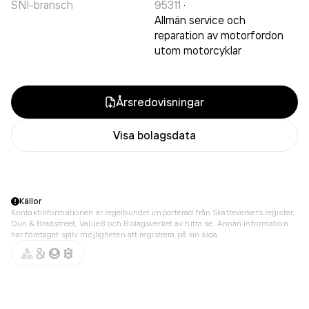
SNI-bransch
95311
·
Allmän service och
reparation av motorfordon
utom motorcyklar
Årsredovisningar
Visa bolagsdata
Källor
Kontaktinformationen är regelbundet importerad från Skatteverkets register,
Dun & Bradstreet, Value8 och Bolagsverket av hitta.se. Annan information
har företaget själv möjligheten att registrera på sin sida.