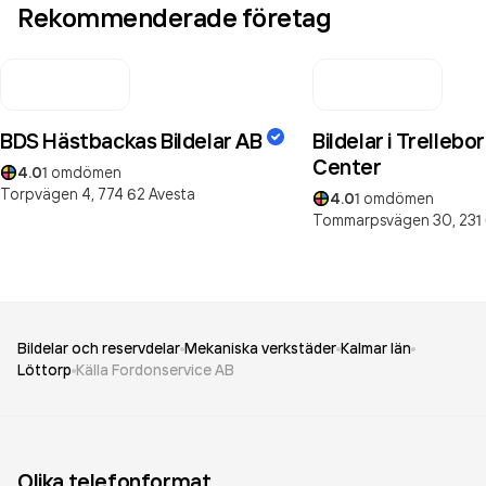
Rekommenderade företag
BDS Hästbackas Bildelar AB
Bildelar i Trellebo
Center
4.0
1
omdömen
Torpvägen 4,
774 62
Avesta
4.0
1
omdömen
Tommarpsvägen 30,
231
Bildelar och reservdelar
Mekaniska verkstäder
Kalmar län
Löttorp
Källa Fordonservice AB
Olika telefonformat