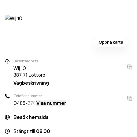
sedan året innan. Bolaget är ett aktiebolag som varit aktivt
sedan 1989. Källa Fordonservice AB
omsatte
4 838 000,00 kr
senaste räkenskapsåret (2025).
Öppna karta
Besöksadress
Wij 10
387 71
Löttorp
Vägbeskrivning
Telefonnummer
0485
-270
Visa nummer
Besök hemsida
Stängt
till
08:00