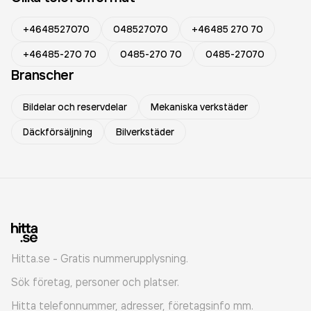
+4648527070
048527070
+46485 270 70
+46485-270 70
0485-270 70
0485-27070
Branscher
Bildelar och reservdelar
Mekaniska verkstäder
Däckförsäljning
Bilverkstäder
Hitta.se - Gratis nummerupplysning.
Sök företag, personer och platser.
Hitta telefonnummer, adresser, företagsinfo mm.