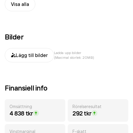
Visa alla
Bilder
Ladda upp bilder
Lägg till bilder
(Maximal storlek: 20MB)
Finansiell info
Omsättning
Rörelseresultat
4 838 tkr
292 tkr
Vinstmarginal
F-skatt