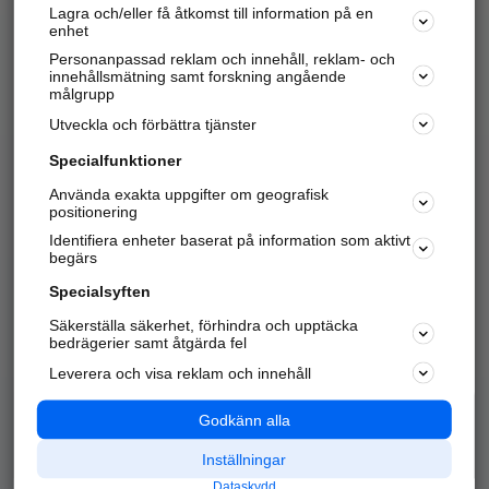
Lagra och/eller få åtkomst till information på en
Sök företag, personer och platser.
enhet
Personanpassad reklam och innehåll, reklam- och
Hitta telefonnummer, adresser, företagsinfo mm.
innehållsmätning samt forskning angående
målgrupp
Utveckla och förbättra tjänster
Marknadsför företaget
på hitta.se
Specialfunktioner
Använda exakta uppgifter om geografisk
Kom igång och annonsera mot
positionering
nya kunder och
Identifiera enheter baserat på information som aktivt
samarbetspartners nära dig.
begärs
Läs mer här
Specialsyften
Säkerställa säkerhet, förhindra och upptäcka
Alla kategorier
Populära sökningar
bedrägerier samt åtgärda fel
Leverera och visa reklam och innehåll
API & Kartor
Annonsera
Logga in
Integritet
Godkänn alla
Om oss
Nödnummer
Inställningar
Dataskydd