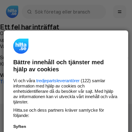
Sök namn, gata, ort, telefon, företag, sökord
Ett fel har inträffat
Om du vill kan du
kontakta hitta.se
och beskriva hur felet
uppstod så att vi lättare och snabbare kan avhjälpa det.
Vänligen försök med följande:
Surfa till
www.hitta.se
Bättre innehåll och tjänster med
Klicka på
Tillbaka-knappen
i webbläsaren och försök igen
hjälp av cookies
Vi beklagar besväret!
Vi och våra
tredjepartsleverantörer
(122) samlar
Till startsidan
information med hjälp av cookies och
enhetsidentifierare då du besöker vår sajt. Med hjälp
av informationen kan vi utveckla vårt innehåll och våra
tjänster.
Hitta.se och dess partners kräver samtycke för
följande:
Syften
Hitta.se - Gratis nummerupplysning.